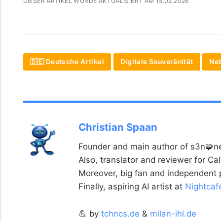
DIESER ARTIKEL WURDE AKTUALISIERT AM 15.02.2026
🇩🇪 Deutsche Artikel
Digitale Souveränität
Net
Christian Spaan
Founder and main author of s3n🧩ne
Also, translator and reviewer for C
Moreover, big fan and independent
Finally, aspiring AI artist at
Nightcaf
💪 by
tchncs.de
&
milan-ihl.de