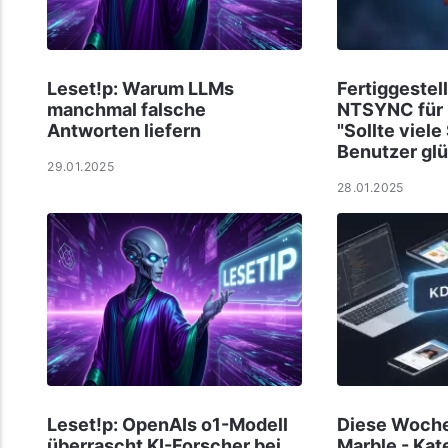
Leset!p: Warum LLMs
Fertiggestell
manchmal falsche
NTSYNC für L
Antworten liefern
"Sollte viel
Benutzer gl
29.01.2025
28.01.2025
Leset!p: OpenAIs o1-Modell
Diese Woche
überrascht KI-Forscher bei
Marble - Kat