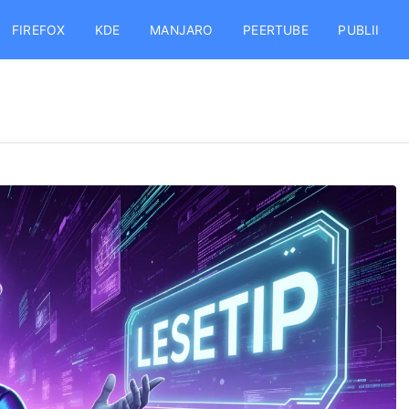
FIREFOX
KDE
MANJARO
PEERTUBE
PUBLII