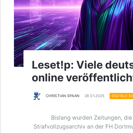
Leset!p: Viele deut­
online ver­öf­f­ent­lich
CHRISTIAN SPAAN
28.01.2025
DIGITALE S
Bislang wurden Zeitungen, die
Strafvollzugsarchiv an der FH Dortmu