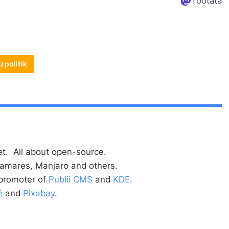
Tootata
zpolitik
t. All about open-source.
alamares, Manjaro and others.
 promoter of
Publii CMS
and
KDE
.
é
and
Pixabay
.