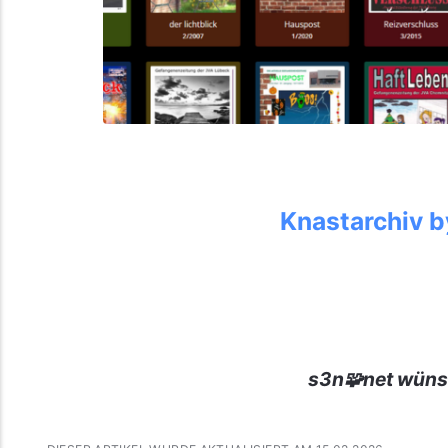
Knastarchiv b
s3n🧩net wüns