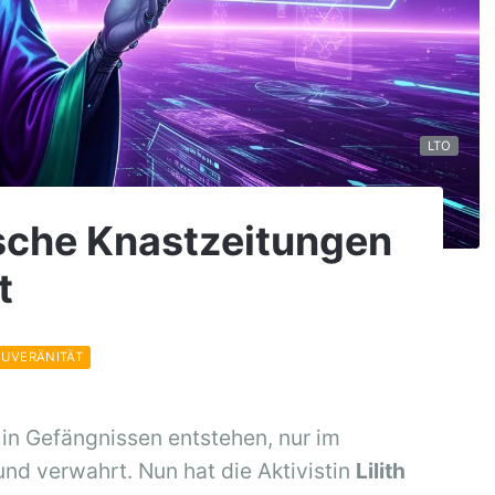
LTO
sche Knast­zei­tungen
t
OUVERÄNITÄT
 in Gefängnissen entstehen, nur im
nd verwahrt. Nun hat die Aktivistin
Lilith