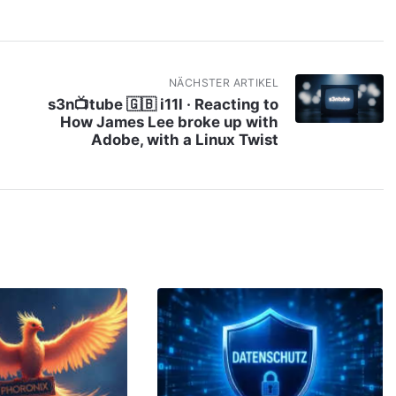
NÄCHSTER ARTIKEL
s3n📺tube 🇬🇧 i11l · Reacting to
How James Lee broke up with
Adobe, with a Linux Twist