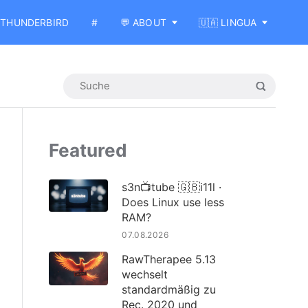
THUNDERBIRD
#
💬 ABOUT
🇺🇦 LINGUA
Featured
s3n📺tube 🇬🇧i11l ·
Does Linux use less
RAM?
07.08.2026
RawTherapee 5.13
wechselt
standardmäßig zu
Rec. 2020 und