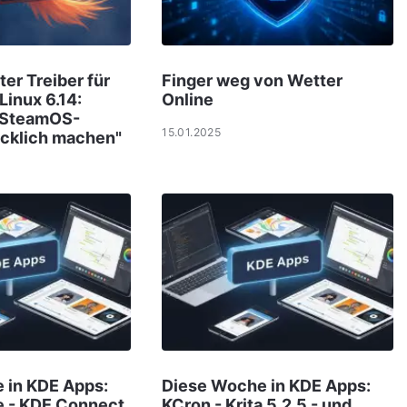
ter Treiber für
Finger weg von Wetter
inux 6.14:
Online
e SteamOS-
15.01.2025
ücklich machen"
 in KDE Apps:
Diese Woche in KDE Apps:
e - KDE Connect
KCron - Krita 5.2.5 - und