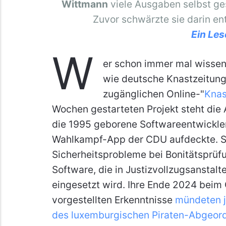
Wittmann
viele Ausgaben selbst ge
Zuvor schwärzte sie darin en
Ein Les
W
er schon immer mal wissen
wie deutsche Knastzeitung
zugänglichen Online-"
Knas
Wochen gestarteten Projekt steht die 
die 1995 geborene Softwareentwicklerin
Wahlkampf-App der CDU aufdeckte. Sp
Sicherheitsprobleme bei Bonitätsprüf
Software, die in Justizvollzugsanstal
eingesetzt wird. Ihre Ende 2024 bei
vorgestellten Erkenntnisse
mündeten j
des luxemburgischen Piraten-Abgeord