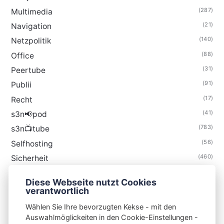
(287)
Multimedia
(21)
Navigation
(140)
Netzpolitik
(88)
Office
(31)
Peertube
(91)
Publii
(17)
Recht
(41)
s3n📢pod
(783)
s3n📺tube
(56)
Selfhosting
(460)
Sicherheit
(34)
Technik
Diese Webseite nutzt Cookies
(48)
Thunderbird
verantwortlich
Wählen Sie Ihre bevorzugten Kekse - mit den
Auswahlmöglickeiten in den Cookie-Einstellungen -