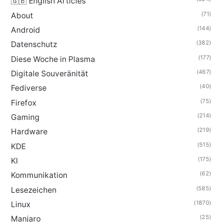
🇬🇧 English Articles
(71)
About
(144)
Android
(382)
Datenschutz
(177)
Diese Woche in Plasma
(467)
Digitale Souveränität
(40)
Fediverse
(75)
Firefox
(214)
Gaming
(219)
Hardware
(515)
KDE
(175)
KI
(62)
Kommunikation
(585)
Lesezeichen
(1870)
Linux
(25)
Manjaro