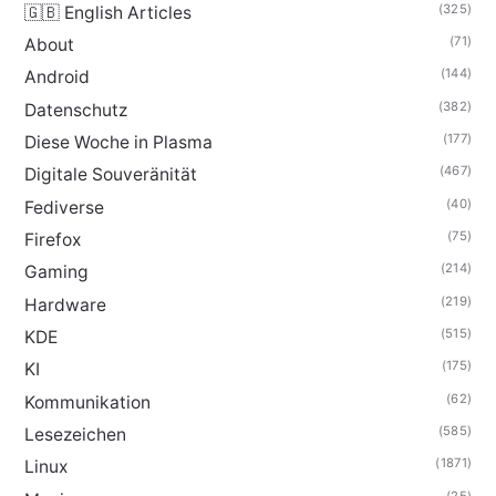
(325)
🇬🇧 English Articles
(71)
About
(144)
Android
(382)
Datenschutz
(177)
Diese Woche in Plasma
(467)
Digitale Souveränität
(40)
Fediverse
(75)
Firefox
(214)
Gaming
(219)
Hardware
(515)
KDE
(175)
KI
(62)
Kommunikation
(585)
Lesezeichen
(1871)
Linux
(25)