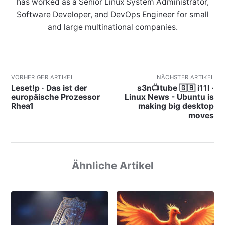
has worked as a Senior Linux System Administrator,
Software Developer, and DevOps Engineer for small
and large multinational companies.
VORHERIGER ARTIKEL
NÄCHSTER ARTIKEL
Leset!p · Das ist der
s3n📺tube 🇬🇧 i11l ·
europäische Prozessor
Linux News - Ubuntu is
Rhea1
making big desktop
moves
Ähnliche Artikel