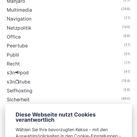
Manjaro
(288)
Multimedia
(21)
Navigation
(140)
Netzpolitik
(88)
Office
(31)
Peertube
(91)
Publii
(17)
Recht
(41)
s3n📢pod
(784)
s3n📺tube
(56)
Selfhosting
(460)
Sicherheit
(34)
Technik
Diese Webseite nutzt Cookies
(48)
Thunderbird
verantwortlich
Wählen Sie Ihre bevorzugten Kekse - mit den
Auswahlmöglickeiten in den Cookie-Einstellungen -