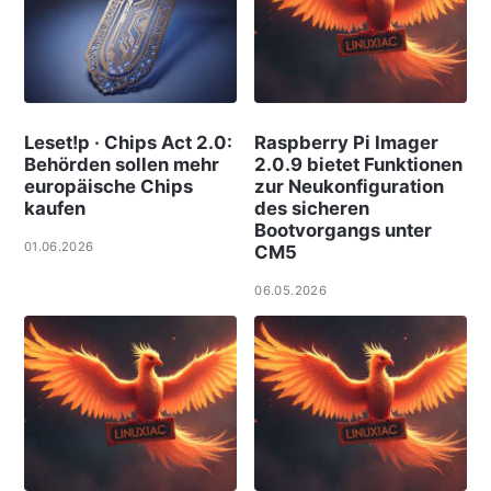
Leset!p · Chips Act 2.0:
Raspberry Pi Imager
Behörden sollen mehr
2.0.9 bietet Funktionen
europäische Chips
zur Neukonfiguration
kaufen
des sicheren
Bootvorgangs unter
01.06.2026
CM5
06.05.2026