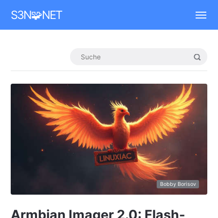
Mastodon
S3N🧩NET
Bobby Borisov
Armbian Imager 2.0: Flash-