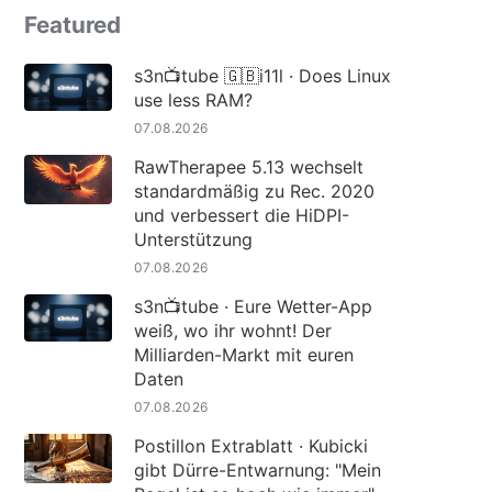
Featured
s3n📺tube 🇬🇧i11l · Does Linux
use less RAM?
07.08.2026
RawTherapee 5.13 wechselt
standardmäßig zu Rec. 2020
und verbessert die HiDPI-
Unterstützung
07.08.2026
s3n📺tube · Eure Wetter-App
weiß, wo ihr wohnt! Der
Milliarden-Markt mit euren
Daten
07.08.2026
Postillon Extrablatt · Kubicki
gibt Dürre-Entwarnung: "Mein