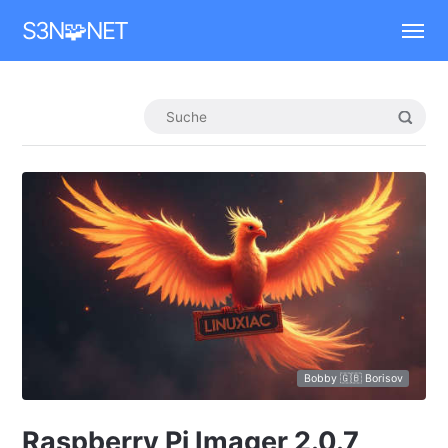
Mastodon
S3N🧩NET
Bobby 🇬🇧 Borisov
Raspberry Pi Imager 2.0.7