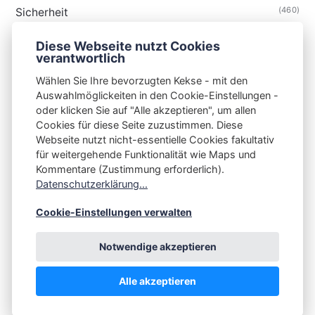
(460)
Sicherheit
(34)
Technik
Diese Webseite nutzt Cookies
(48)
Thunderbird
verantwortlich
Wählen Sie Ihre bevorzugten Kekse - mit den
Auswahlmöglickeiten in den Cookie-Einstellungen -
oder klicken Sie auf "Alle akzeptieren", um allen
Cookies für diese Seite zuzustimmen. Diese
S3N🧩NET
Webseite nutzt nicht-essentielle Cookies fakultativ
für weitergehende Funktionalität wie Maps und
Integrating Open-Source Blog Network (iOSBN)
#
Kommentare (Zustimmung erforderlich).
Impressum
Kontakt
Datenschutzerklärung
Datenschutzerklärung...
Beschwerden
Planet Publii
Cookie-Einstellungen verwalten
Notwendige akzeptieren
Alle akzeptieren
💪
by
☕ ❤️
&
Publii CMS