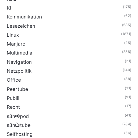
(175)
KI
(62)
Kommunikation
(585)
Lesezeichen
(1871)
Linux
(25)
Manjaro
(288)
Multimedia
(21)
Navigation
(140)
Netzpolitik
(88)
Office
(31)
Peertube
(91)
Publii
(17)
Recht
(41)
s3n📢pod
(784)
s3n📺tube
(56)
Selfhosting