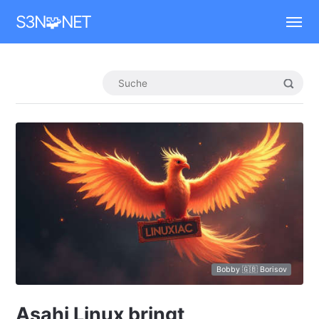
Mastodon
S3N🧩NET
Bobby 🇬🇧 Borisov
Asahi Linux bringt