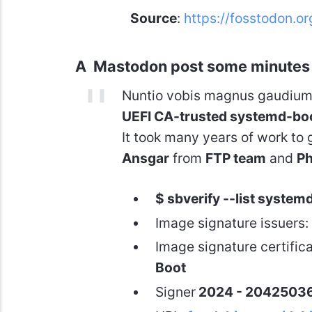
Source
:
https://fosstodon.
A Mastodon post some minutes
Nuntio vobis magnus gaudiu
UEFI CA-trusted systemd-boot
It took many years of work to 
Ansgar
from
FTP team
and
Ph
$ sbverify --list syste
Image signature issuers
Image signature certific
Boot
Signer
2024 - 2042503