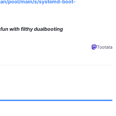
bian/pool/main/s/systemd-boot-
fun with filthy dualbooting
Tootata