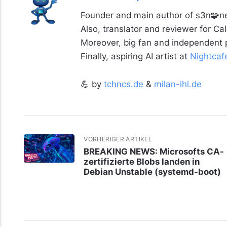
Founder and main author of s3n🧩ne
Also, translator and reviewer for C
Moreover, big fan and independent
Finally, aspiring AI artist at
Nightcaf
💪 by
tchncs.de
&
milan-ihl.de
VORHERIGER ARTIKEL
BREAKING NEWS: Microsofts CA-
zertifizierte Blobs landen in
Debian Unstable (systemd-boot)