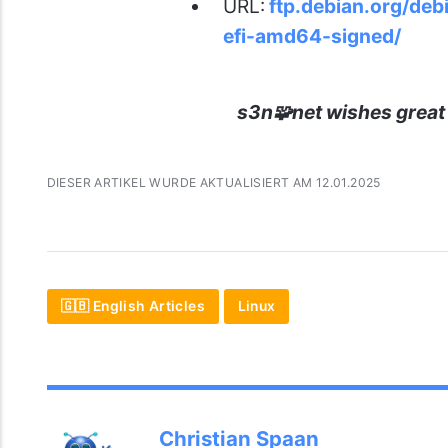
URL:
ftp.debian.org/de
efi-amd64-signed/
s3n🧩net wishes great 
DIESER ARTIKEL WURDE AKTUALISIERT AM 12.01.2025
🇬🇧 English Articles
Linux
Christian Spaan