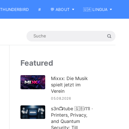
THUNDERBIRD
#
💬 ABOUT
🇺🇦 LINGUA
Featured
Mixxx: Die Musik
spielt jetzt im
Verein
05.08.2026
s3n📺tube 🇬🇧i11l ·
Printers, Privacy,
and Quantum
Security: Till