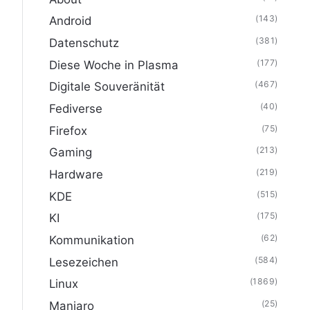
(143)
Android
(381)
Datenschutz
(177)
Diese Woche in Plasma
(467)
Digitale Souveränität
(40)
Fediverse
(75)
Firefox
(213)
Gaming
(219)
Hardware
(515)
KDE
(175)
KI
(62)
Kommunikation
(584)
Lesezeichen
(1869)
Linux
(25)
Manjaro