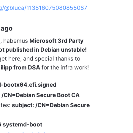
org/@bluca/113816075080855087
 ago
m, habemus
Microsoft 3rd Party
 published in Debian unstable!
get here, and special thanks to
ilipp from DSA
for the infra work!
md-bootx64.efi.signed
:
/CN=Debian Secure Boot
CA
ates:
subject: /CN=Debian Secure
6
systemd-boot