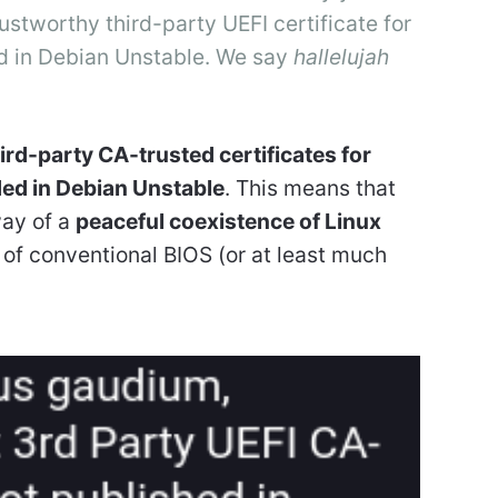
ustworthy third-party UEFI certificate for
d in Debian Unstable. We say
hallelujah
ird-party CA-trusted certificates for
ed in Debian Unstable
. This means that
way of a
peaceful coexistence of Linux
 of conventional BIOS (or at least much