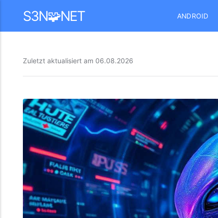
Mastodon
S3N🧩NET
ANDROID
Zuletzt aktualisiert am
06.08.2026