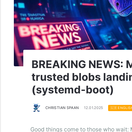
BREAKING NEWS: Mi
trusted blobs landi
(systemd-boot)
CHRISTIAN SPAAN
12.01.2025
🇬🇧 ENGLIS
Good things come to those who wait: M