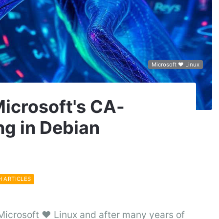
Microsoft ❤️ Linux
crosoft's CA-
ng in Debian
H ARTICLES
icrosoft ❤️ Linux and after many years of