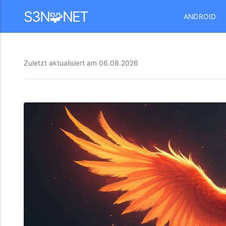
Mastodon
S3N🧩NET
ANDROID
Zuletzt aktualisiert am
06.08.2026