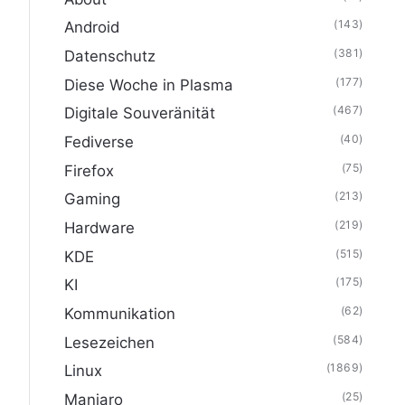
(143)
Android
(381)
Datenschutz
(177)
Diese Woche in Plasma
(467)
Digitale Souveränität
(40)
Fediverse
(75)
Firefox
(213)
Gaming
(219)
Hardware
(515)
KDE
(175)
KI
(62)
Kommunikation
(584)
Lesezeichen
(1869)
Linux
(25)
Manjaro