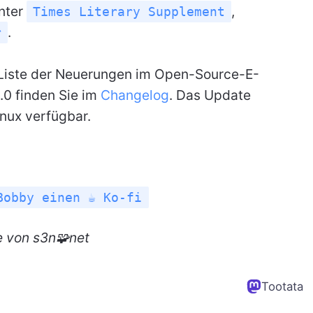
unter
,
Times Literary Supplement
.
r
e Liste der Neuerungen im Open-Source-E-
0 finden Sie im
Changelog
. Das Update
nux verfügbar.
Bobby einen ☕ Ko-fi
e
von s3n🧩net
Tootata