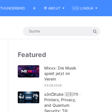
THUNDERBIRD
#
💬 ABOUT
🇺🇦 LINGUA
Featured
Mixxx: Die Musik
spielt jetzt im
Verein
05.08.2026
s3n📺tube 🇬🇧i11l ·
Printers, Privacy,
and Quantum
Security: Till