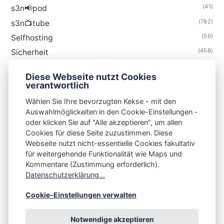
(41)
s3n📢pod
(782)
s3n📺tube
(56)
Selfhosting
(458)
Sicherheit
(34)
Technik
Diese Webseite nutzt Cookies
(48)
Thunderbird
verantwortlich
Wählen Sie Ihre bevorzugten Kekse - mit den
Auswahlmöglickeiten in den Cookie-Einstellungen -
oder klicken Sie auf "Alle akzeptieren", um allen
Cookies für diese Seite zuzustimmen. Diese
S3N🧩NET
Webseite nutzt nicht-essentielle Cookies fakultativ
für weitergehende Funktionalität wie Maps und
Integrating Open-Source Blog Network (iOSBN)
#
Kommentare (Zustimmung erforderlich).
Impressum
Kontakt
Datenschutzerklärung
Datenschutzerklärung...
Beschwerden
Planet Publii
Cookie-Einstellungen verwalten
Notwendige akzeptieren