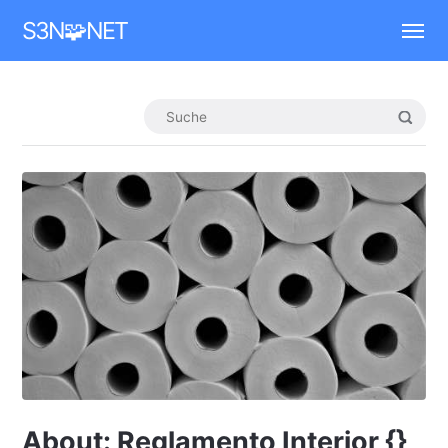
Mastodon
S3N🧩NET
About: Reglamento Interior {}