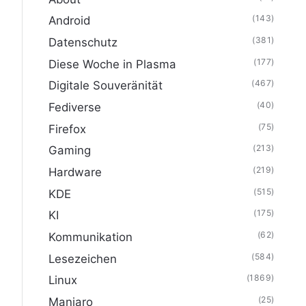
(143)
Android
(381)
Datenschutz
(177)
Diese Woche in Plasma
(467)
Digitale Souveränität
(40)
Fediverse
(75)
Firefox
(213)
Gaming
(219)
Hardware
(515)
KDE
(175)
KI
(62)
Kommunikation
(584)
Lesezeichen
(1869)
Linux
(25)
Manjaro