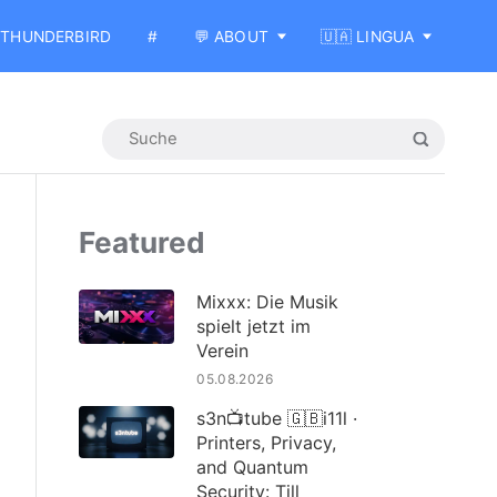
THUNDERBIRD
#
💬 ABOUT
🇺🇦 LINGUA
Featured
Mixxx: Die Musik
spielt jetzt im
Verein
05.08.2026
s3n📺tube 🇬🇧i11l ·
Printers, Privacy,
and Quantum
Security: Till