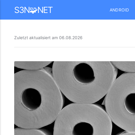
Mastodon
S3N🧩NET
ANDROID
Zuletzt aktualisiert am
06.08.2026