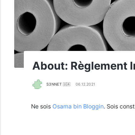
About: Règlement In
S3NNET 🇺🇦
06.12.2021
Ne sois
Osama bin Bloggin
. Sois const