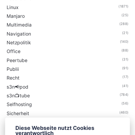
(1871)
Linux
(25)
Manjaro
(288)
Multimedia
(21)
Navigation
(140)
Netzpolitik
(88)
Office
(31)
Peertube
(91)
Publii
(17)
Recht
(41)
s3n📢pod
(784)
s3n📺tube
(56)
Selfhosting
(460)
Sicherheit
(34)
Technik
Diese Webseite nutzt Cookies
(48)
Thunderbird
verantwortlich