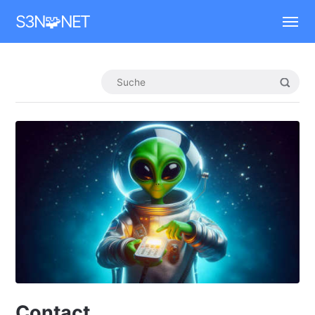
Mastodon
S3N🧩NET
Contact