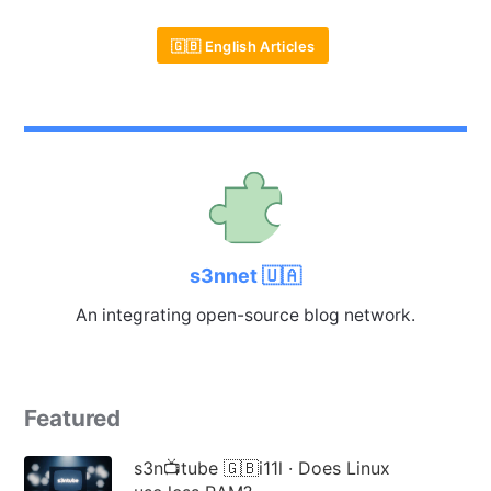
🇬🇧 English Articles
s3nnet 🇺🇦
An integrating open-source blog network.
Featured
s3n📺tube 🇬🇧i11l · Does Linux