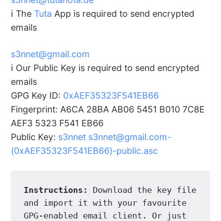
ℹ️ The
Tuta
App is required to send encrypted
emails
s3nnet@gmail.com
ℹ️ Our Public Key is required to send encrypted
emails
GPG Key ID:
0xAEF35323F541EB66
Fingerprint: A6CA 28BA AB06 5451 B010 7C8E
AEF3 5323 F541 EB66
Public Key:
s3nnet s3nnet@gmail.com-
(0xAEF35323F541EB66)-public.asc
Instructions:
 Download the key file 
and import it with your favourite 
GPG-enabled email client. Or just 