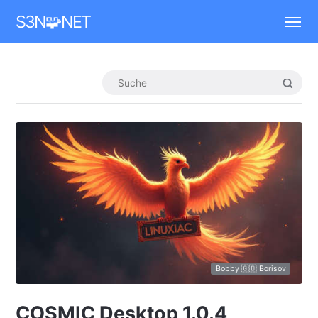
Mastodon
S3N🧩NET
Bobby 🇬🇧 Borisov
COSMIC Desktop 1.0.4