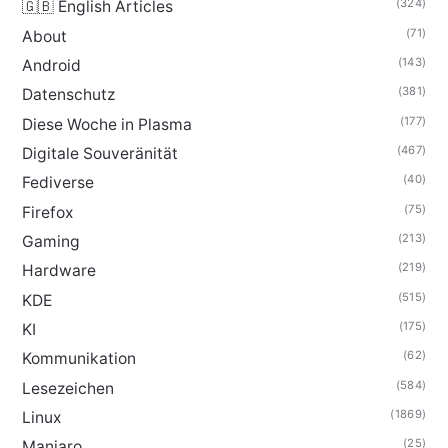
(324)
🇬🇧 English Articles
(71)
About
(143)
Android
(381)
Datenschutz
(177)
Diese Woche in Plasma
(467)
Digitale Souveränität
(40)
Fediverse
(75)
Firefox
(213)
Gaming
(219)
Hardware
(515)
KDE
(175)
KI
(62)
Kommunikation
(584)
Lesezeichen
(1869)
Linux
(25)
Manjaro