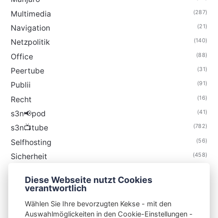
(287)
Multimedia
(21)
Navigation
(140)
Netzpolitik
(88)
Office
(31)
Peertube
(91)
Publii
(16)
Recht
(41)
s3n📢pod
(782)
s3n📺tube
(56)
Selfhosting
(458)
Sicherheit
(34)
Technik
Diese Webseite nutzt Cookies
(48)
Thunderbird
verantwortlich
Wählen Sie Ihre bevorzugten Kekse - mit den
Auswahlmöglickeiten in den Cookie-Einstellungen -