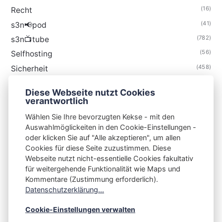
(16)
Recht
(41)
s3n📢pod
(782)
s3n📺tube
(56)
Selfhosting
(458)
Sicherheit
(34)
Technik
Diese Webseite nutzt Cookies
(48)
Thunderbird
verantwortlich
Wählen Sie Ihre bevorzugten Kekse - mit den
Auswahlmöglickeiten in den Cookie-Einstellungen -
oder klicken Sie auf "Alle akzeptieren", um allen
Cookies für diese Seite zuzustimmen. Diese
S3N🧩NET
Webseite nutzt nicht-essentielle Cookies fakultativ
für weitergehende Funktionalität wie Maps und
Integrating Open-Source Blog Network (iOSBN)
#
Kommentare (Zustimmung erforderlich).
Impressum
Kontakt
Datenschutzerklärung
Datenschutzerklärung...
Beschwerden
Planet Publii
Cookie-Einstellungen verwalten