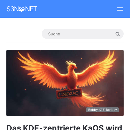
Mastodon
S3N🧩NET
Bobby 🇬🇧 Borisov
Das KDE-zentrierte KaOS wird