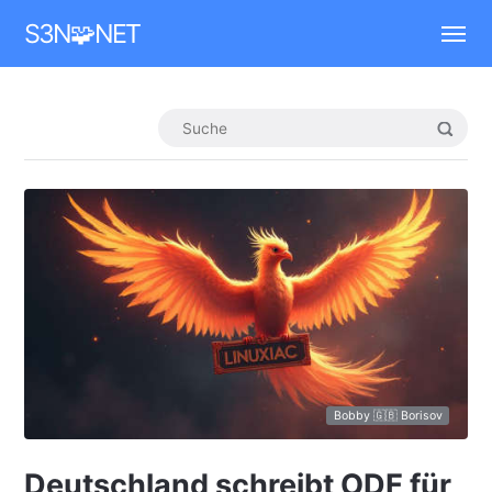
Mastodon
S3N🧩NET
Bobby 🇬🇧 Borisov
Deutschland schreibt ODF für