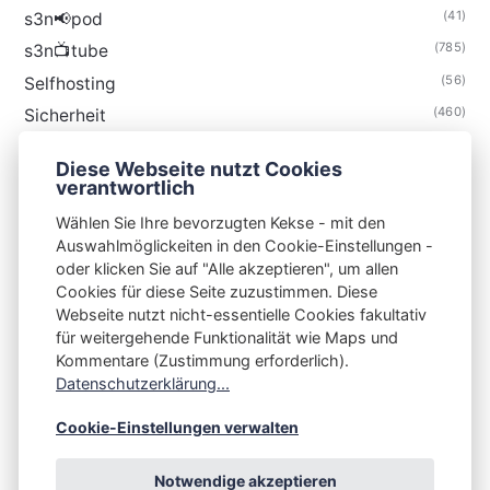
(41)
s3n📢pod
(785)
s3n📺tube
(56)
Selfhosting
(460)
Sicherheit
(35)
Technik
Diese Webseite nutzt Cookies
(48)
Thunderbird
verantwortlich
Wählen Sie Ihre bevorzugten Kekse - mit den
Auswahlmöglickeiten in den Cookie-Einstellungen -
oder klicken Sie auf "Alle akzeptieren", um allen
Cookies für diese Seite zuzustimmen. Diese
S3N🧩NET
Webseite nutzt nicht-essentielle Cookies fakultativ
für weitergehende Funktionalität wie Maps und
Integrating Open-Source Blog Network (iOSBN)
#
Kommentare (Zustimmung erforderlich).
Impressum
Kontakt
Datenschutzerklärung
Datenschutzerklärung...
Beschwerden
Planet Publii
Cookie-Einstellungen verwalten
Notwendige akzeptieren