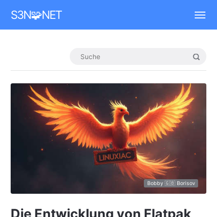
Mastodon
S3N🧩NET
Bobby 🇬🇧 Borisov
Die Entwicklung von Flatpak