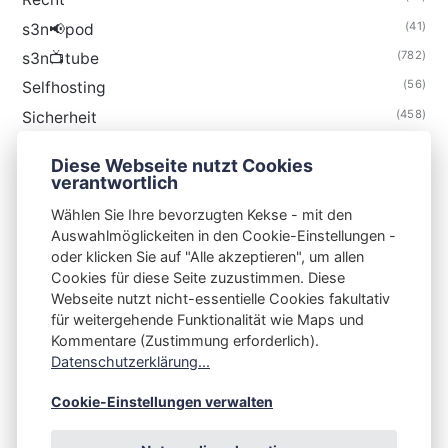
(41)
s3n📢pod
(782)
s3n📺tube
(56)
Selfhosting
(458)
Sicherheit
(34)
Technik
Diese Webseite nutzt Cookies
(48)
Thunderbird
verantwortlich
Wählen Sie Ihre bevorzugten Kekse - mit den
Auswahlmöglickeiten in den Cookie-Einstellungen -
oder klicken Sie auf "Alle akzeptieren", um allen
Cookies für diese Seite zuzustimmen. Diese
S3N🧩NET
Webseite nutzt nicht-essentielle Cookies fakultativ
für weitergehende Funktionalität wie Maps und
Integrating Open-Source Blog Network (iOSBN)
#
Kommentare (Zustimmung erforderlich).
Impressum
Kontakt
Datenschutzerklärung
Datenschutzerklärung...
Beschwerden
Planet Publii
Cookie-Einstellungen verwalten