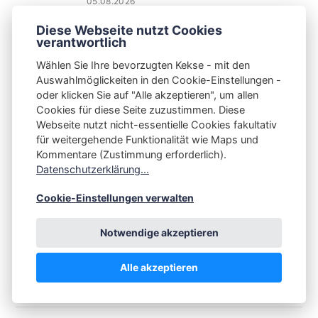
05.08.2026
Lesezeichen · KI-Attacke: Auch
Diese Webseite nutzt Cookies
Anthropic-Modelle griffen
verantwortlich
echte Unternehmen an
Wählen Sie Ihre bevorzugten Kekse - mit den
05.08.2026
Auswahlmöglickeiten in den Cookie-Einstellungen -
oder klicken Sie auf "Alle akzeptieren", um allen
Valve unterstützt die
Cookies für diese Seite zuzustimmen. Diese
Portierung des RADV-Vulkan-
Webseite nutzt nicht-essentielle Cookies fakultativ
Treibers auf Windows
für weitergehende Funktionalität wie Maps und
05.08.2026
Kommentare (Zustimmung erforderlich).
Datenschutzerklärung...
Cookie-Einstellungen verwalten
Follow us
Notwendige akzeptieren
Mastodon
Alle akzeptieren