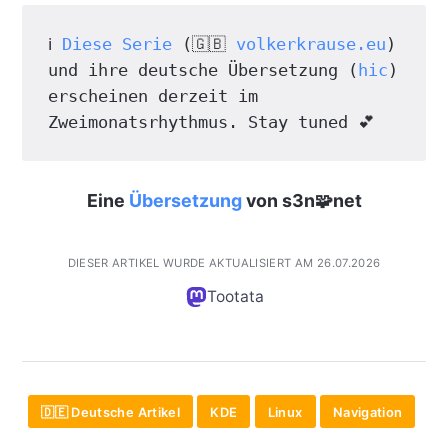
ℹ️ 
Diese Serie
 (🇬🇧 
volkerkrause.eu
) 
und ihre deutsche Übersetzung (
hic
) 
erscheinen derzeit im 
Zweimonatsrhythmus. Stay tuned 💕
Eine
Übersetzung
von s3n🧩net
DIESER ARTIKEL WURDE AKTUALISIERT AM 26.07.2026
Tootata
🇩🇪 Deutsche Artikel
KDE
Linux
Navigation