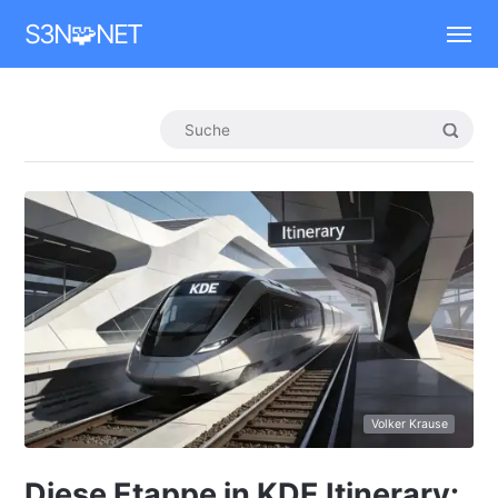
Mastodon
S3N🧩NET
Volker Krause
Diese Etappe in KDE Itinerary: