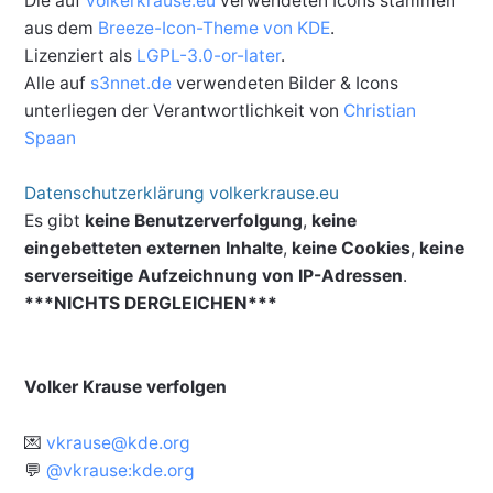
Die auf
volkerkrause.eu
verwendeten Icons stammen
aus dem
Breeze-Icon-Theme von KDE
.
Lizenziert als
LGPL-3.0-or-later
.
Alle auf
s3nnet.de
verwendeten Bilder & Icons
unterliegen der Verantwortlichkeit von
Christian
Spaan
Datenschutzerklärung volkerkrause.eu
Es gibt
keine Benutzerverfolgung
,
keine
eingebetteten externen Inhalte
,
keine Cookies
,
keine
serverseitige Aufzeichnung von IP-Adressen
.
***NICHTS DERGLEICHEN***
Volker Krause verfolgen
💌
vkrause@kde.org
💬
@vkrause:kde.org