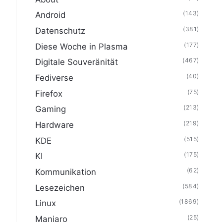
(143)
Android
(381)
Datenschutz
(177)
Diese Woche in Plasma
(467)
Digitale Souveränität
(40)
Fediverse
(75)
Firefox
(213)
Gaming
(219)
Hardware
(515)
KDE
(175)
KI
(62)
Kommunikation
(584)
Lesezeichen
(1869)
Linux
(25)
Manjaro