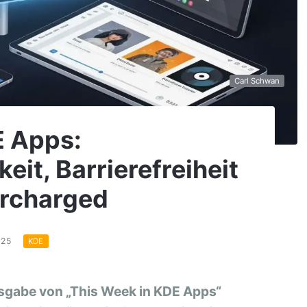
Carl Schwan
E Apps:
eit, Barrierefreiheit
ercharged
025
KDE
sgabe von „This Week in KDE Apps“