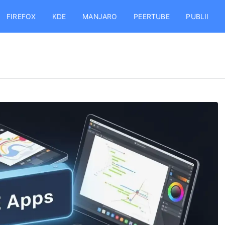
FIREFOX
KDE
MANJARO
PEERTUBE
PUBLII