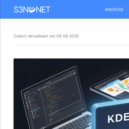
Mastodon
S3N🧩NET
ANDROID
Zuletzt aktualisiert am
06.08.2026