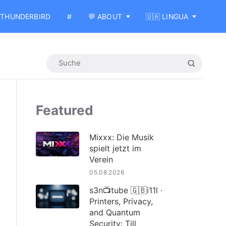
THUNDERBIRD
#
💬 ABOUT
🇺🇦 LINGUA
Featured
Mixxx: Die Musik
spielt jetzt im
Verein
05.08.2026
s3n📺tube 🇬🇧i11l ·
Printers, Privacy,
and Quantum
Security: Till