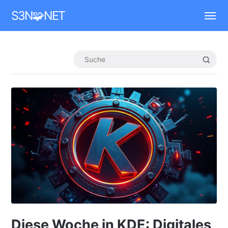
Mastodon
S3N🧩NET
Diese Woche in KDE: Digitales