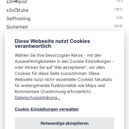
(41)
s3n📢pod
(782)
s3n📺tube
(56)
Selfhosting
(458)
Sicherheit
(34)
Technik
Diese Webseite nutzt Cookies
(48)
Thunderbird
verantwortlich
Wählen Sie Ihre bevorzugten Kekse - mit den
Auswahlmöglickeiten in den Cookie-Einstellungen -
oder klicken Sie auf "Alle akzeptieren", um allen
Cookies für diese Seite zuzustimmen. Diese
S3N🧩NET
Webseite nutzt nicht-essentielle Cookies fakultativ
für weitergehende Funktionalität wie Maps und
Integrating Open-Source Blog Network (iOSBN)
#
Kommentare (Zustimmung erforderlich).
Impressum
Kontakt
Datenschutzerklärung
Datenschutzerklärung...
Beschwerden
Planet Publii
Cookie-Einstellungen verwalten
Notwendige akzeptieren