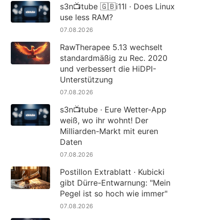
s3n📺tube 🇬🇧i11l · Does Linux
use less RAM?
07.08.2026
RawTherapee 5.13 wechselt
standardmäßig zu Rec. 2020
und verbessert die HiDPI-
Unterstützung
07.08.2026
s3n📺tube · Eure Wetter-App
weiß, wo ihr wohnt! Der
Milliarden-Markt mit euren
Daten
07.08.2026
Postillon Extrablatt · Kubicki
gibt Dürre-Entwarnung: "Mein
Pegel ist so hoch wie immer"
07.08.2026