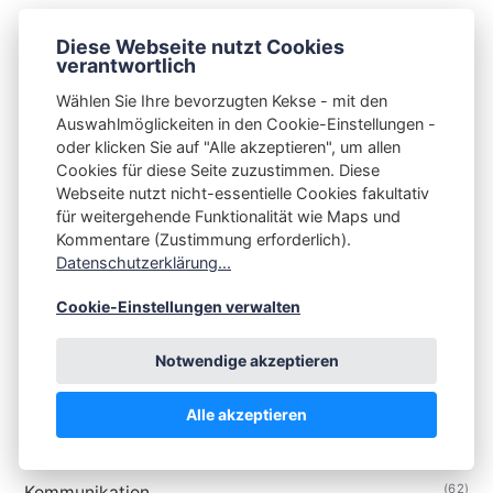
Tags
Diese Webseite nutzt Cookies
verantwortlich
(3079)
🇩🇪 Deutsche Artikel
Wählen Sie Ihre bevorzugten Kekse - mit den
(325)
🇬🇧 English Articles
Auswahlmöglickeiten in den Cookie-Einstellungen -
(71)
About
oder klicken Sie auf "Alle akzeptieren", um allen
(144)
Android
Cookies für diese Seite zuzustimmen. Diese
Webseite nutzt nicht-essentielle Cookies fakultativ
(382)
Datenschutz
für weitergehende Funktionalität wie Maps und
(177)
Diese Woche in Plasma
Kommentare (Zustimmung erforderlich).
Datenschutzerklärung...
(467)
Digitale Souveränität
(40)
Fediverse
Cookie-Einstellungen verwalten
(75)
Firefox
Notwendige akzeptieren
(214)
Gaming
(219)
Hardware
Alle akzeptieren
(515)
KDE
(175)
KI
(62)
Kommunikation