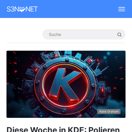
Mastodon
S3N🧩NET
Nate Graham
Diese Woche in KDE: Polieren