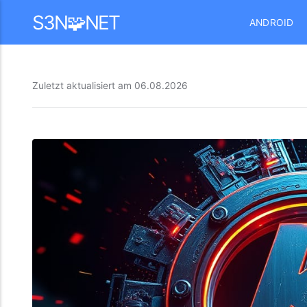
Mastodon
S3N🧩NET
ANDROID
Zuletzt aktualisiert am
06.08.2026