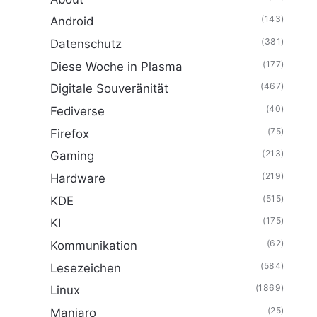
(143)
Android
(381)
Datenschutz
(177)
Diese Woche in Plasma
(467)
Digitale Souveränität
(40)
Fediverse
(75)
Firefox
(213)
Gaming
(219)
Hardware
(515)
KDE
(175)
KI
(62)
Kommunikation
(584)
Lesezeichen
(1869)
Linux
(25)
Manjaro