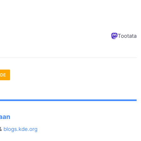
Tootata
DE
paan
&
blogs.kde.org