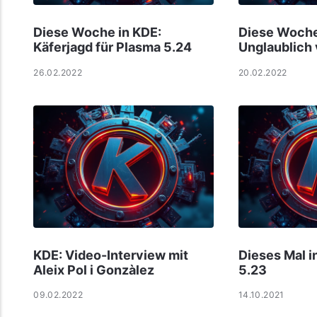
Diese Woche in KDE:
Diese Woche
Käferjagd für Plasma 5.24
Unglaublich 
26.02.2022
20.02.2022
KDE: Video-Interview mit
Dieses Mal i
Aleix Pol i Gonzàlez
5.23
09.02.2022
14.10.2021