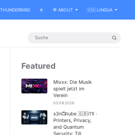
THUNDERBIRD
#
💬 ABOUT
🇺🇦 LINGUA
Featured
Mixxx: Die Musik
spielt jetzt im
Verein
05.08.2026
s3n📺tube 🇬🇧i11l ·
Printers, Privacy,
and Quantum
Security: Till