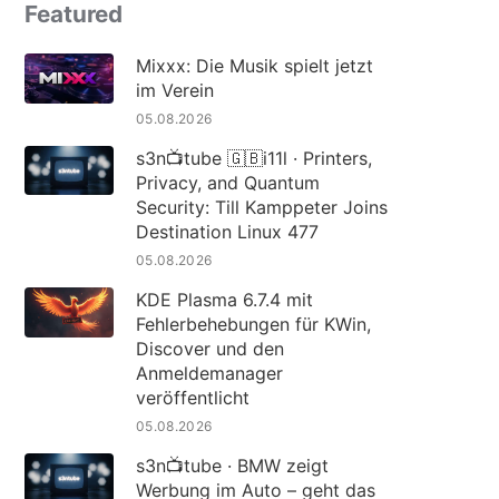
Featured
Mixxx: Die Musik spielt jetzt
im Verein
05.08.2026
s3n📺tube 🇬🇧i11l · Printers,
Privacy, and Quantum
Security: Till Kamppeter Joins
Destination Linux 477
05.08.2026
KDE Plasma 6.7.4 mit
Fehlerbehebungen für KWin,
Discover und den
Anmeldemanager
veröffentlicht
05.08.2026
s3n📺tube · BMW zeigt
Werbung im Auto – geht das