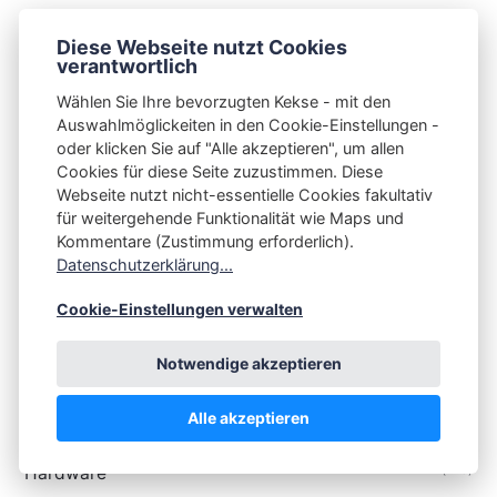
Diese Webseite nutzt Cookies
verantwortlich
Tags
Wählen Sie Ihre bevorzugten Kekse - mit den
Auswahlmöglickeiten in den Cookie-Einstellungen -
(3073)
🇩🇪 Deutsche Artikel
oder klicken Sie auf "Alle akzeptieren", um allen
Cookies für diese Seite zuzustimmen. Diese
(324)
🇬🇧 English Articles
Webseite nutzt nicht-essentielle Cookies fakultativ
(71)
About
für weitergehende Funktionalität wie Maps und
Kommentare (Zustimmung erforderlich).
(143)
Android
Datenschutzerklärung...
(381)
Datenschutz
(177)
Cookie-Einstellungen verwalten
Diese Woche in Plasma
(467)
Digitale Souveränität
Notwendige akzeptieren
(40)
Fediverse
(75)
Firefox
Alle akzeptieren
(213)
Gaming
(219)
Hardware