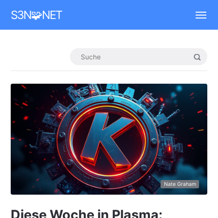
Mastodon
S3N🧩NET
Nate Graham
Diese Woche in Plasma: