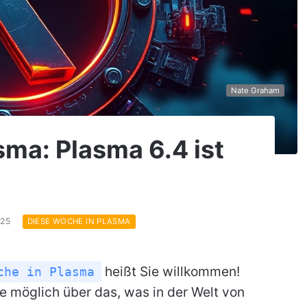
Nate Graham
sma: Plasma 6.4 ist
025
DIESE WOCHE IN PLASMA
heißt Sie willkommen!
che in Plasma
e möglich über das, was in der Welt von