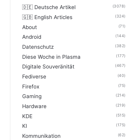
(3078)
🇩🇪 Deutsche Artikel
(324)
🇬🇧 English Articles
(71)
About
(144)
Android
(382)
Datenschutz
(177)
Diese Woche in Plasma
(467)
Digitale Souveränität
(40)
Fediverse
(75)
Firefox
(214)
Gaming
(219)
Hardware
(515)
KDE
(175)
KI
(62)
Kommunikation