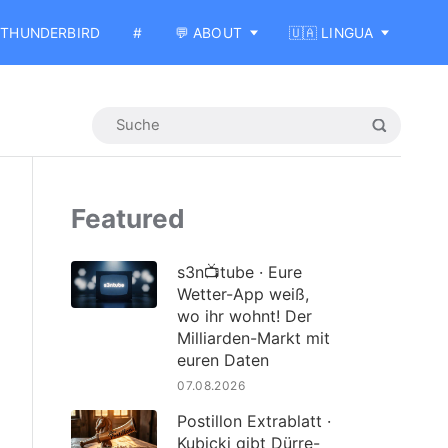
THUNDERBIRD
#
💬 ABOUT
🇺🇦 LINGUA
Featured
s3n📺tube · Eure
Wetter-App weiß,
wo ihr wohnt! Der
Milliarden-Markt mit
euren Daten
07.08.2026
Postillon Extrablatt ·
Kubicki gibt Dürre-