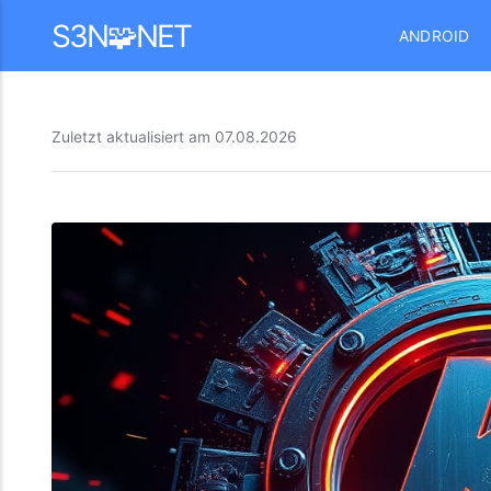
Mastodon
S3N🧩NET
ANDROID
Zuletzt aktualisiert am
07.08.2026