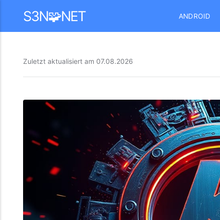
Mastodon
S3N🧩NET
ANDROID
Zuletzt aktualisiert am
07.08.2026