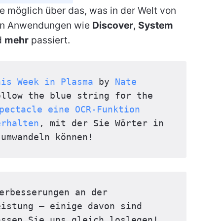
e möglich über das, was in der Welt von
en Anwendungen wie
Discover
,
System
d
mehr
passiert.
his Week in Plasma
 by 
Nate 
ollow the blue string for the 
pectacle eine OCR-Funktion 
erhalten
, mit der Sie Wörter in 
 umwandeln können!
erbesserungen an der 
istung – einige davon sind 
assen Sie uns gleich loslegen!