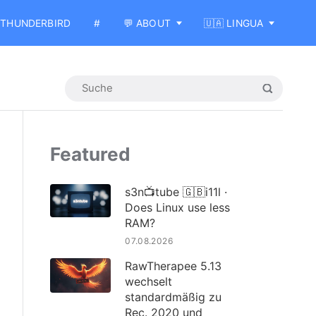
THUNDERBIRD
#
💬 ABOUT
🇺🇦 LINGUA
Featured
s3n📺tube 🇬🇧i11l ·
Does Linux use less
RAM?
07.08.2026
RawTherapee 5.13
wechselt
standardmäßig zu
Rec. 2020 und