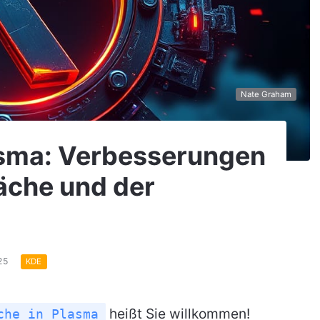
Nate Graham
asma: Verbesserungen
äche und der
025
KDE
heißt Sie willkommen!
che in Plasma