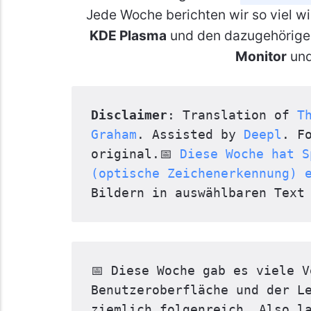
Jede Woche berichten wir so viel wi
KDE Plasma
und den dazugehörig
Monitor
un
Disclaimer
: Translation of 
T
Graham
. Assisted by 
Deepl
. F
original.📅 
Diese Woche hat S
(optische Zeichenerkennung) 
Bildern in auswählbaren Text
📅 Diese Woche gab es viele V
Benutzeroberfläche und der Le
ziemlich folgenreich. Also l