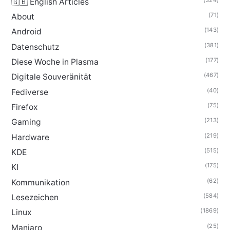
🇬🇧 English Articles
(71)
About
(143)
Android
(381)
Datenschutz
(177)
Diese Woche in Plasma
(467)
Digitale Souveränität
(40)
Fediverse
(75)
Firefox
(213)
Gaming
(219)
Hardware
(515)
KDE
(175)
KI
(62)
Kommunikation
(584)
Lesezeichen
(1869)
Linux
(25)
Manjaro