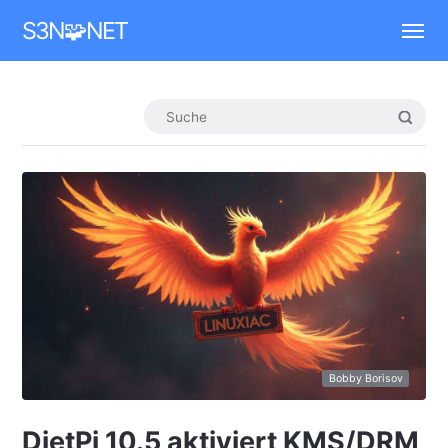
Mastodon
S3N🧩NET
Bobby Borisov
DietPi 10.5 aktiviert KMS/DRM