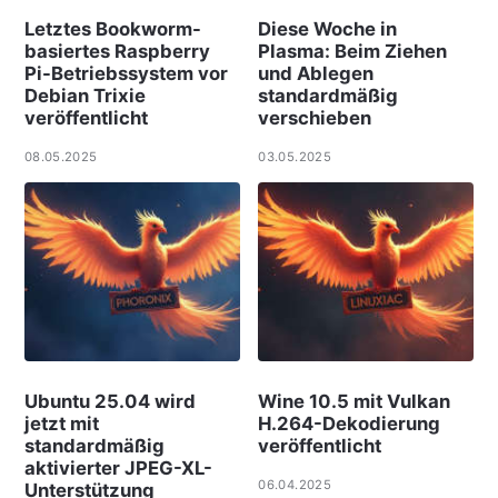
Letztes Bookworm-
Diese Woche in
basiertes Raspberry
Plasma: Beim Ziehen
Pi-Betriebssystem vor
und Ablegen
Debian Trixie
standardmäßig
veröffentlicht
verschieben
08.05.2025
03.05.2025
Ubuntu 25.04 wird
Wine 10.5 mit Vulkan
jetzt mit
H.264-Dekodierung
standardmäßig
veröffentlicht
aktivierter JPEG-XL-
06.04.2025
Unterstützung