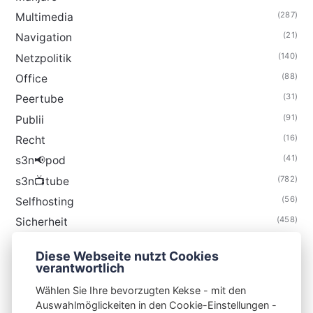
(287)
Multimedia
(21)
Navigation
(140)
Netzpolitik
(88)
Office
(31)
Peertube
(91)
Publii
(16)
Recht
(41)
s3n📢pod
(782)
s3n📺tube
(56)
Selfhosting
(458)
Sicherheit
(34)
Technik
Diese Webseite nutzt Cookies
(48)
Thunderbird
verantwortlich
Wählen Sie Ihre bevorzugten Kekse - mit den
Auswahlmöglickeiten in den Cookie-Einstellungen -