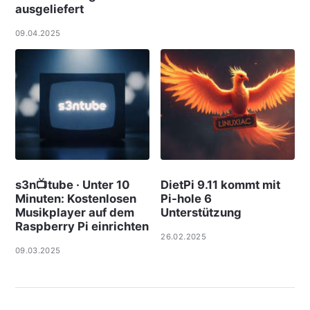
ausgeliefert
09.04.2025
s3n📺tube · Unter 10
DietPi 9.11 kommt mit
Minuten: Kostenlosen
Pi-hole 6
Musikplayer auf dem
Unterstützung
Raspberry Pi einrichten
26.02.2025
09.03.2025