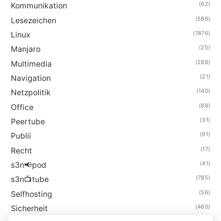
(62)
Kommunikation
(586)
Lesezeichen
(1876)
Linux
(25)
Manjaro
(288)
Multimedia
(21)
Navigation
(140)
Netzpolitik
(88)
Office
(31)
Peertube
(91)
Publii
(17)
Recht
(41)
s3n📢pod
(785)
s3n📺tube
(56)
Selfhosting
(460)
Sicherheit