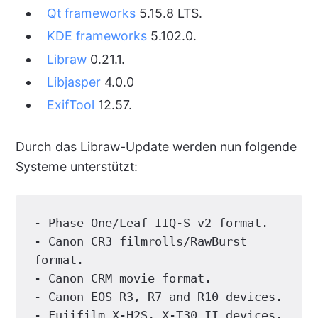
Qt frameworks
5.15.8 LTS.
KDE frameworks
5.102.0.
Libraw
0.21.1.
Libjasper
4.0.0
ExifTool
12.57.
Durch das Libraw-Update werden nun folgende
Systeme unterstützt:
- Phase One/Leaf IIQ-S v2 format.

- Canon CR3 filmrolls/RawBurst 
format.

- Canon CRM movie format.

- Canon EOS R3, R7 and R10 devices.

- Fujifilm X-H2S, X-T30 II devices.
