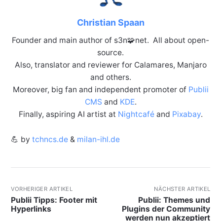
Christian Spaan
Founder and main author of s3n🧩net. All about open-
source.
Also, translator and reviewer for Calamares, Manjaro
and others.
Moreover, big fan and independent promoter of
Publii
CMS
and
KDE
.
Finally, aspiring AI artist at
Nightcafé
and
Pixabay
.
💪 by
tchncs.de
&
milan-ihl.de
VORHERIGER ARTIKEL
NÄCHSTER ARTIKEL
Publii Tipps: Footer mit
Publii: Themes und
Hyperlinks
Plugins der Community
werden nun akzeptiert