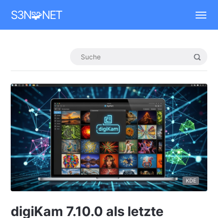
Mastodon
S3N🧩NET
KDE
digiKam 7.10.0 als letzte