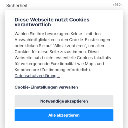
(460)
Sicherheit
(34)
Technik
Diese Webseite nutzt Cookies
(48)
Thunderbird
verantwortlich
Wählen Sie Ihre bevorzugten Kekse - mit den
Auswahlmöglickeiten in den Cookie-Einstellungen -
oder klicken Sie auf "Alle akzeptieren", um allen
Cookies für diese Seite zuzustimmen. Diese
S3N🧩NET
Webseite nutzt nicht-essentielle Cookies fakultativ
für weitergehende Funktionalität wie Maps und
Integrating Open-Source Blog Network (iOSBN)
#
Kommentare (Zustimmung erforderlich).
Impressum
Kontakt
Datenschutzerklärung
Datenschutzerklärung...
Beschwerden
Planet Publii
Cookie-Einstellungen verwalten
Notwendige akzeptieren
Alle akzeptieren
💪
by
☕ ❤️
&
Publii CMS