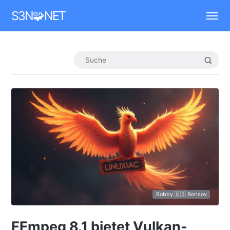
Mastodon
S3N🧩NET
Bobby 🇬🇧 Borisov
FFmpeg 8.1 bietet Vulkan-