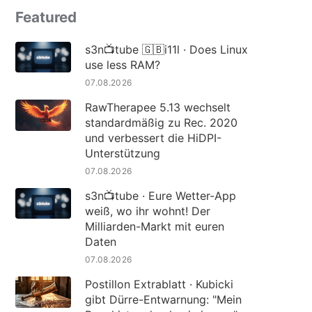
Featured
s3n📺tube 🇬🇧i11l · Does Linux
use less RAM?
07.08.2026
RawTherapee 5.13 wechselt
standardmäßig zu Rec. 2020
und verbessert die HiDPI-
Unterstützung
07.08.2026
s3n📺tube · Eure Wetter-App
weiß, wo ihr wohnt! Der
Milliarden-Markt mit euren
Daten
07.08.2026
Postillon Extrablatt · Kubicki
gibt Dürre-Entwarnung: "Mein