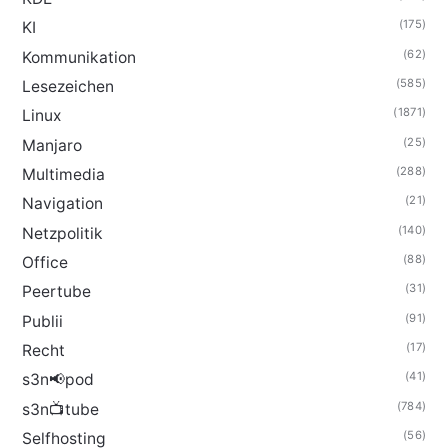
(175)
KI
(62)
Kommunikation
(585)
Lesezeichen
(1871)
Linux
(25)
Manjaro
(288)
Multimedia
(21)
Navigation
(140)
Netzpolitik
(88)
Office
(31)
Peertube
(91)
Publii
(17)
Recht
(41)
s3n📢pod
(784)
s3n📺tube
(56)
Selfhosting