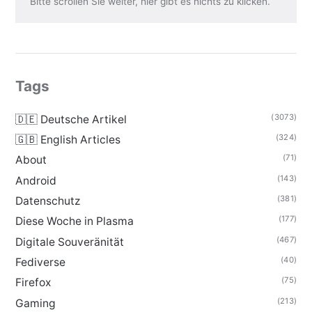
Bitte scrollen Sie weiter, hier gibt es nichts zu klicken.
Tags
(3073)
🇩🇪 Deutsche Artikel
(324)
🇬🇧 English Articles
(71)
About
(143)
Android
(381)
Datenschutz
(177)
Diese Woche in Plasma
(467)
Digitale Souveränität
(40)
Fediverse
(75)
Firefox
(213)
Gaming