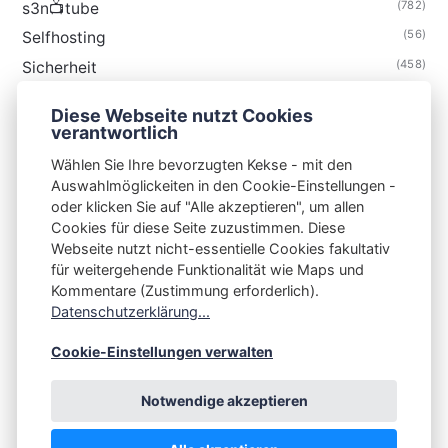
(782)
s3n📺tube
(56)
Selfhosting
(458)
Sicherheit
(34)
Technik
Diese Webseite nutzt Cookies
(48)
Thunderbird
verantwortlich
Wählen Sie Ihre bevorzugten Kekse - mit den
Auswahlmöglickeiten in den Cookie-Einstellungen -
oder klicken Sie auf "Alle akzeptieren", um allen
Cookies für diese Seite zuzustimmen. Diese
S3N🧩NET
Webseite nutzt nicht-essentielle Cookies fakultativ
für weitergehende Funktionalität wie Maps und
Integrating Open-Source Blog Network (iOSBN)
#
Kommentare (Zustimmung erforderlich).
Impressum
Kontakt
Datenschutzerklärung
Datenschutzerklärung...
Beschwerden
Planet Publii
Cookie-Einstellungen verwalten
Notwendige akzeptieren