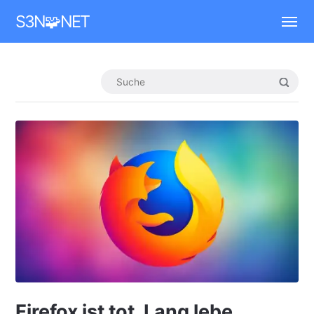
Mastodon
S3N🧩NET
Firefox ist tot. Lang lebe