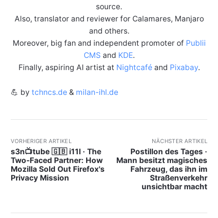
source.
Also, translator and reviewer for Calamares, Manjaro
and others.
Moreover, big fan and independent promoter of
Publii
CMS
and
KDE
.
Finally, aspiring AI artist at
Nightcafé
and
Pixabay
.
💪 by
tchncs.de
&
milan-ihl.de
VORHERIGER ARTIKEL
NÄCHSTER ARTIKEL
s3n📺tube 🇬🇧 i11l · The
Postillon des Tages ·
Two-Faced Partner: How
Mann besitzt magisches
Mozilla Sold Out Firefox's
Fahrzeug, das ihn im
Privacy Mission
Straßenverkehr
unsichtbar macht