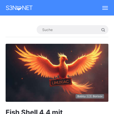
Mastodon
S3N🧩NET
Bobby 🇬🇧 Borisov
Fish Shell 4.4 mit