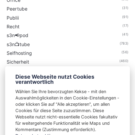
Office
(31)
Peertube
(91)
Publii
(17)
Recht
(41)
s3n📢pod
(783)
s3n📺tube
(56)
Selfhosting
(460)
Sicherheit
(34)
Technik
Diese Webseite nutzt Cookies
(48)
Thunderbird
verantwortlich
Wählen Sie Ihre bevorzugten Kekse - mit den
Auswahlmöglickeiten in den Cookie-Einstellungen -
oder klicken Sie auf "Alle akzeptieren", um allen
Cookies für diese Seite zuzustimmen. Diese
S3N🧩NET
Webseite nutzt nicht-essentielle Cookies fakultativ
für weitergehende Funktionalität wie Maps und
Integrating Open-Source Blog Network (iOSBN)
#
Kommentare (Zustimmung erforderlich).