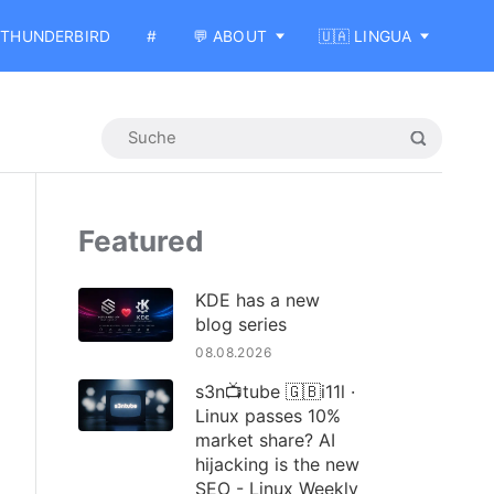
THUNDERBIRD
#
💬 ABOUT
🇺🇦 LINGUA
Featured
KDE has a new
blog series
08.08.2026
s3n📺tube 🇬🇧i11l ·
Linux passes 10%
market share? AI
hijacking is the new
SEO - Linux Weekly