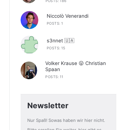
POSTS: 186
Niccolò Venerandi
POSTS: 1
s3nnet 🇺🇦
POSTS: 15
Volker Krause 😛 Christian
Spaan
POSTS: 11
Newsletter
Nur Spaß! Sowas haben wir hier nicht.
Bitte scrollen Sie weiter, hier gibt es