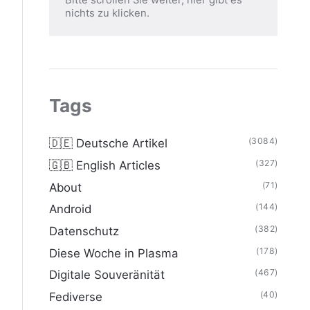
nichts zu klicken.
Tags
(3084)
🇩🇪 Deutsche Artikel
(327)
🇬🇧 English Articles
(71)
About
(144)
Android
(382)
Datenschutz
(178)
Diese Woche in Plasma
(467)
Digitale Souveränität
(40)
Fediverse