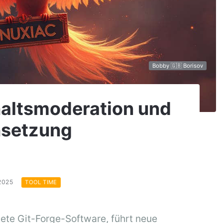
Bobby 🇬🇧 Borisov
nhaltsmoderation und
hsetzung
.2025
TOOL TIME
tete Git-Forge-Software, führt neue