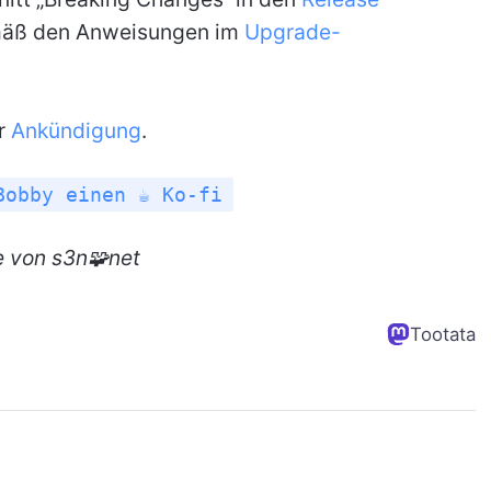
emäß den Anweisungen im
Upgrade-
er
Ankündigung
.
Bobby einen ☕ Ko-fi
e
von s3n🧩net
Tootata