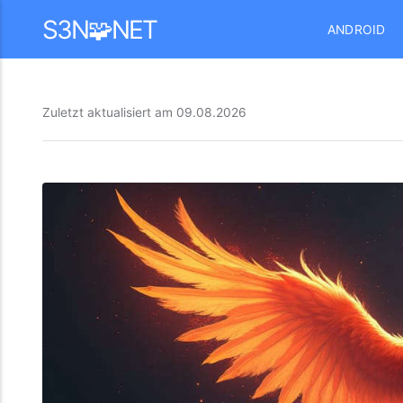
Mastodon
S3N🧩NET
ANDROID
Zuletzt aktualisiert am
09.08.2026