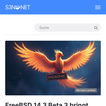
Mastodon
S3N🧩NET
Michael Larabel
FreeBSD 14.3 Beta 3 bringt