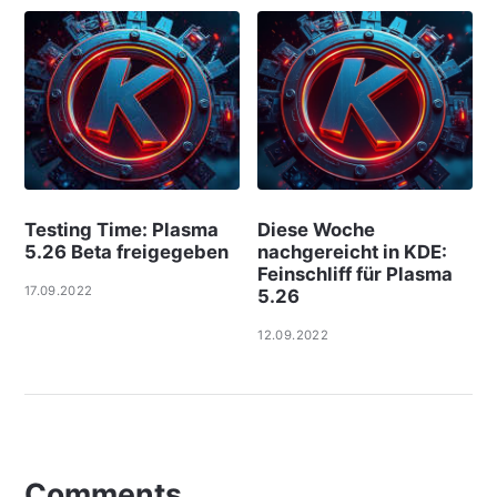
Testing Time: Plasma
Diese Woche
5.26 Beta freigegeben
nachgereicht in KDE:
Feinschliff für Plasma
17.09.2022
5.26
12.09.2022
Comments