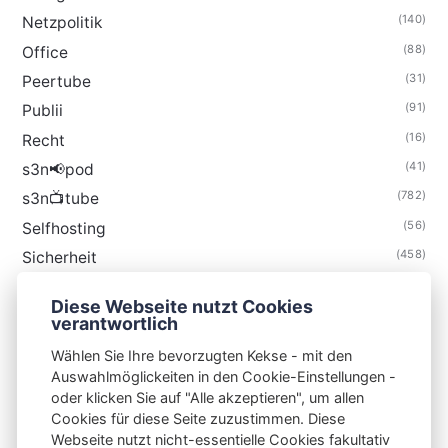
(140)
Netzpolitik
(88)
Office
(31)
Peertube
(91)
Publii
(16)
Recht
(41)
s3n📢pod
(782)
s3n📺tube
(56)
Selfhosting
(458)
Sicherheit
(34)
Technik
Diese Webseite nutzt Cookies
(48)
Thunderbird
verantwortlich
Wählen Sie Ihre bevorzugten Kekse - mit den
Auswahlmöglickeiten in den Cookie-Einstellungen -
oder klicken Sie auf "Alle akzeptieren", um allen
Cookies für diese Seite zuzustimmen. Diese
S3N🧩NET
Webseite nutzt nicht-essentielle Cookies fakultativ