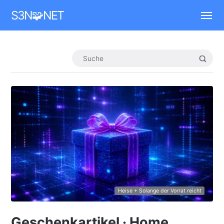
Mastodon
S3N🧩NET
Heise + Solange der Vorrat reicht
Geschenkartikel · Home