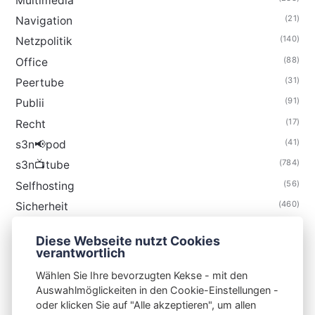
Multimedia
(21)
Navigation
(140)
Netzpolitik
(88)
Office
(31)
Peertube
(91)
Publii
(17)
Recht
(41)
s3n📢pod
(784)
s3n📺tube
(56)
Selfhosting
(460)
Sicherheit
(34)
Technik
Diese Webseite nutzt Cookies
(48)
Thunderbird
verantwortlich
Wählen Sie Ihre bevorzugten Kekse - mit den
Auswahlmöglickeiten in den Cookie-Einstellungen -
oder klicken Sie auf "Alle akzeptieren", um allen