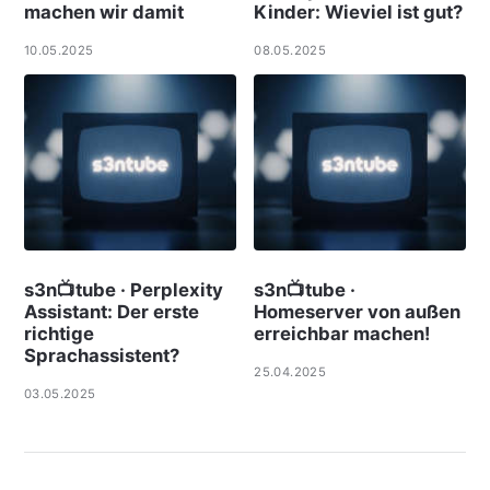
machen wir damit
Kinder: Wieviel ist gut?
10.05.2025
08.05.2025
s3n📺tube · Perplexity
s3n📺tube ·
Assistant: Der erste
Homeserver von außen
richtige
erreichbar machen!
Sprachassistent?
25.04.2025
03.05.2025