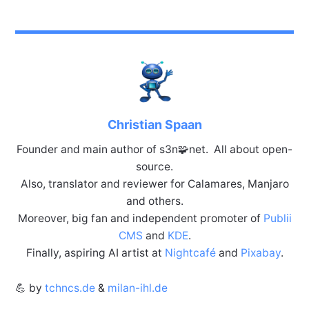
Christian Spaan
Founder and main author of s3n🧩net. All about open-
source.
Also, translator and reviewer for Calamares, Manjaro
and others.
Moreover, big fan and independent promoter of
Publii
CMS
and
KDE
.
Finally, aspiring AI artist at
Nightcafé
and
Pixabay
.
💪 by
tchncs.de
&
milan-ihl.de