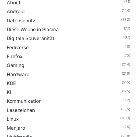
(71)
About
(144)
Android
(382)
Datenschutz
(177)
Diese Woche in Plasma
(467)
Digitale Souveränität
(40)
Fediverse
(75)
Firefox
(214)
Gaming
(219)
Hardware
(515)
KDE
(175)
KI
(62)
Kommunikation
(585)
Lesezeichen
(1871)
Linux
(25)
Manjaro
(288)