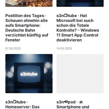
Postillon des Tages ·
s3n📺tube · Hat
Schauen ohnehin alle
Microsoft bei euch
aufs Smartphone:
schon die Totale
Deutsche Bahn
Kontrolle? - Windows
verzichtet künftig auf
11 Smart App Control
Fenster
deaktivieren
07.06.2025
14.05.2025
s3n📺tube ·
s3n📢pod · 🚸
Homeserver: Das
Smartphone und