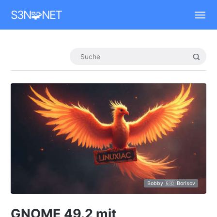
Mastodon
S3N🧩NET
Bobby 🇬🇧 Borisov
GNOME 49.2 mit