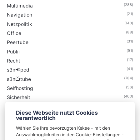
(288)
Multimedia
(21)
Navigation
(140)
Netzpolitik
(88)
Office
(31)
Peertube
(91)
Publii
(17)
Recht
(41)
s3n📢pod
(784)
s3n📺tube
(56)
Selfhosting
(460)
Sicherheit
(34)
Technik
Diese Webseite nutzt Cookies
(48)
Thunderbird
verantwortlich
Wählen Sie Ihre bevorzugten Kekse - mit den
Auswahlmöglickeiten in den Cookie-Einstellungen -