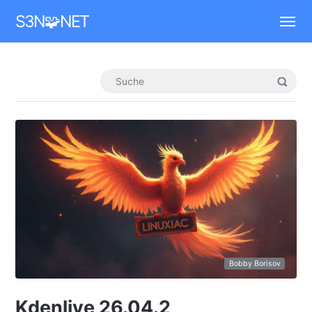
Mastodon
S3N🧩NET
Bobby Borisov
Kdenlive 26.04.2