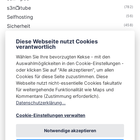
(782)
s3n📺tube
(56)
Selfhosting
(458)
Sicherheit
(34)
Technik
Diese Webseite nutzt Cookies
(48)
Thunderbird
verantwortlich
Wählen Sie Ihre bevorzugten Kekse - mit den
Auswahlmöglickeiten in den Cookie-Einstellungen -
oder klicken Sie auf "Alle akzeptieren", um allen
Cookies für diese Seite zuzustimmen. Diese
S3N🧩NET
Webseite nutzt nicht-essentielle Cookies fakultativ
für weitergehende Funktionalität wie Maps und
Integrating Open-Source Blog Network (iOSBN)
#
Kommentare (Zustimmung erforderlich).
Impressum
Kontakt
Datenschutzerklärung
Datenschutzerklärung...
Beschwerden
Planet Publii
Cookie-Einstellungen verwalten
Notwendige akzeptieren