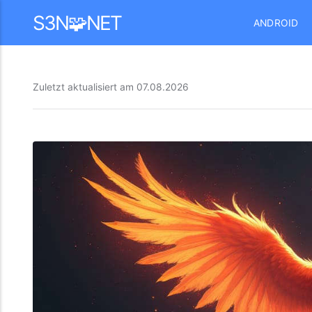
Mastodon
S3N🧩NET
ANDROID
Zuletzt aktualisiert am
07.08.2026