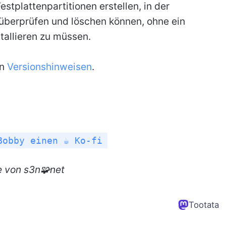
tplattenpartitionen erstellen, in der
 überprüfen und löschen können, ohne ein
allieren zu müssen.
en
Versionshinweisen
.
Bobby einen ☕ Ko-fi
e
von s3n🧩net
Tootata