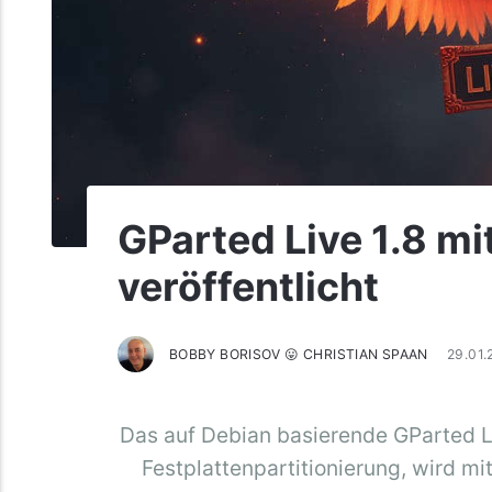
GParted Live 1.8 mi
veröffentlicht
BOBBY BORISOV 😛 CHRISTIAN SPAAN
29.01
Das auf Debian basierende GParted Li
Festplattenpartitionierung, wird mi