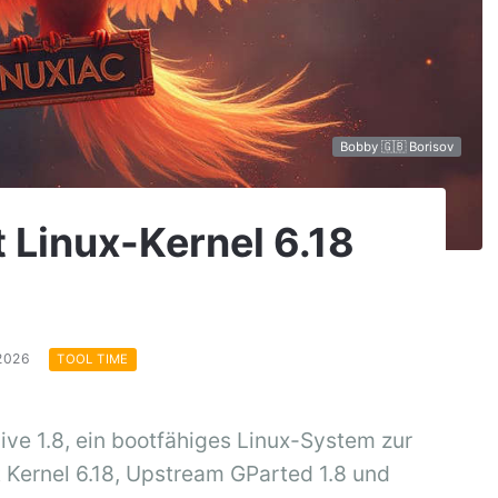
Bobby 🇬🇧 Borisov
t Linux-Kernel 6.18
.2026
TOOL TIME
ve 1.8, ein bootfähiges Linux-System zur
t Kernel 6.18, Upstream GParted 1.8 und