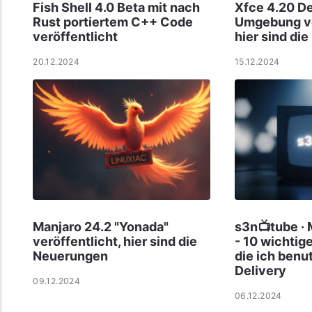
Fish Shell 4.0 Beta mit nach
Xfce 4.20 D
Rust portiertem C++ Code
Umgebung ve
veröffentlicht
hier sind di
20.12.2024
15.12.2024
Manjaro 24.2 "Yonada"
s3n📺tube ·
veröffentlicht, hier sind die
- 10 wichtig
Neuerungen
die ich benu
Delivery
09.12.2024
06.12.2024