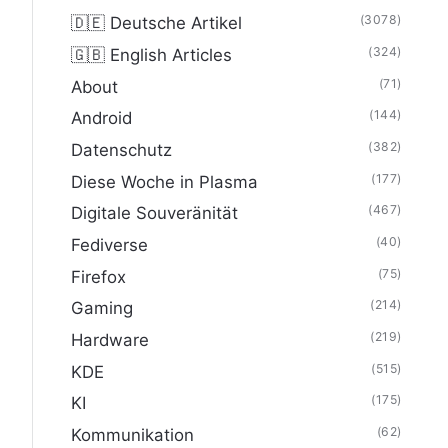
(3078)
🇩🇪 Deutsche Artikel
(324)
🇬🇧 English Articles
(71)
About
(144)
Android
(382)
Datenschutz
(177)
Diese Woche in Plasma
(467)
Digitale Souveränität
(40)
Fediverse
(75)
Firefox
(214)
Gaming
(219)
Hardware
(515)
KDE
(175)
KI
(62)
Kommunikation