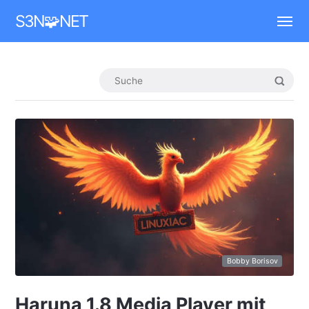
Mastodon
S3N🧩NET
Bobby Borisov
Haruna 1.8 Media Player mit