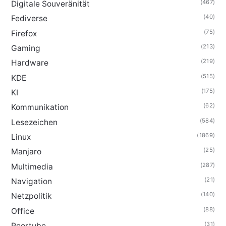
(467)
Digitale Souveränität
(40)
Fediverse
(75)
Firefox
(213)
Gaming
(219)
Hardware
(515)
KDE
(175)
KI
(62)
Kommunikation
(584)
Lesezeichen
(1869)
Linux
(25)
Manjaro
(287)
Multimedia
(21)
Navigation
(140)
Netzpolitik
(88)
Office
(31)
Peertube