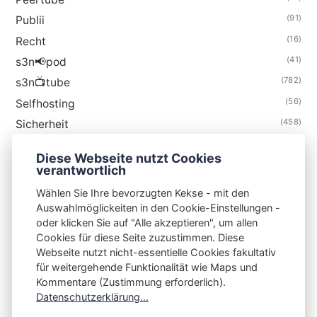
(91)
Publii
(16)
Recht
(41)
s3n📢pod
(782)
s3n📺tube
(56)
Selfhosting
(458)
Sicherheit
(34)
Technik
Diese Webseite nutzt Cookies
(48)
Thunderbird
verantwortlich
Wählen Sie Ihre bevorzugten Kekse - mit den
Auswahlmöglickeiten in den Cookie-Einstellungen -
oder klicken Sie auf "Alle akzeptieren", um allen
Cookies für diese Seite zuzustimmen. Diese
S3N🧩NET
Webseite nutzt nicht-essentielle Cookies fakultativ
für weitergehende Funktionalität wie Maps und
Integrating Open-Source Blog Network (iOSBN)
#
Kommentare (Zustimmung erforderlich).
Impressum
Kontakt
Datenschutzerklärung
Datenschutzerklärung...