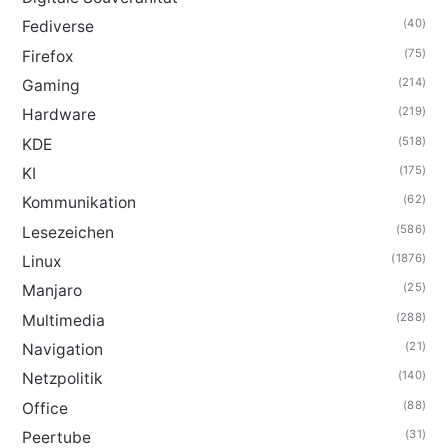
(40)
Fediverse
(75)
Firefox
(214)
Gaming
(219)
Hardware
(518)
KDE
(175)
KI
(62)
Kommunikation
(586)
Lesezeichen
(1876)
Linux
(25)
Manjaro
(288)
Multimedia
(21)
Navigation
(140)
Netzpolitik
(88)
Office
(31)
Peertube