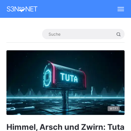
Mastodon
S3N🧩NET
WTF?
Himmel, Arsch und Zwirn: Tuta