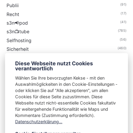
(91)
Publii
(17)
Recht
(41)
s3n📢pod
(785)
s3n📺tube
(56)
Selfhosting
(460)
Sicherheit
(35)
Technik
Diese Webseite nutzt Cookies
(48)
Thunderbird
verantwortlich
Wählen Sie Ihre bevorzugten Kekse - mit den
Auswahlmöglickeiten in den Cookie-Einstellungen -
oder klicken Sie auf "Alle akzeptieren", um allen
Cookies für diese Seite zuzustimmen. Diese
S3N🧩NET
Webseite nutzt nicht-essentielle Cookies fakultativ
für weitergehende Funktionalität wie Maps und
Integrating Open-Source Blog Network (iOSBN)
#
Kommentare (Zustimmung erforderlich).
Datenschutzerklärung...
Impressum
Kontakt
Datenschutzerklärung
Beschwerden
Planet Publii