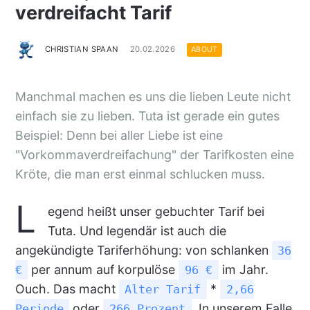
verdreifacht Tarif
CHRISTIAN SPAAN
20.02.2026
ABOUT
Manchmal machen es uns die lieben Leute nicht
einfach sie zu lieben. Tuta ist gerade ein gutes
Beispiel: Denn bei aller Liebe ist eine
"Vorkommaverdreifachung" der Tarifkosten eine
Kröte, die man erst einmal schlucken muss.
L
egend heißt unser gebuchter Tarif bei
Tuta. Und legendär ist auch die
angekündigte Tariferhöhung: von schlanken
36
per annum auf korpulöse
im Jahr.
€
96 €
Ouch. Das macht
*
Alter Tarif
2,66
oder
. In unserem Falle
Periode
266 Prozent