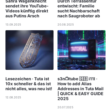
Sahra Wagenknecht
Durch Terrassentür
sendet ihre YouTube-
entwischt: Familie
Videos künftig direkt
sucht Nachbarschaft
aus Putins Arsch
nach Saugroboter ab
13.09.2025
20.08.2025
Lesezeichen · Tuta ist
s3n📺tube 🇬🇧 i11l ·
10x schneller & das ist
How to add Alias
nicht alles, was neu ist!
Addresses in Tuta Mail
| QUICK & EASY GUIDE
12.08.2025
2025
20.07.2025