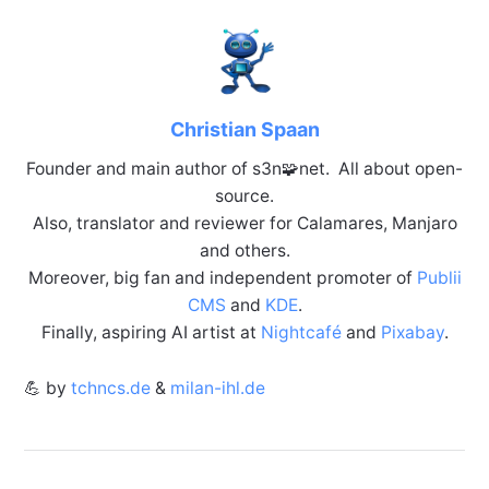
Christian Spaan
Founder and main author of s3n🧩net. All about open-
source.
Also, translator and reviewer for Calamares, Manjaro
and others.
Moreover, big fan and independent promoter of
Publii
CMS
and
KDE
.
Finally, aspiring AI artist at
Nightcafé
and
Pixabay
.
💪 by
tchncs.de
&
milan-ihl.de