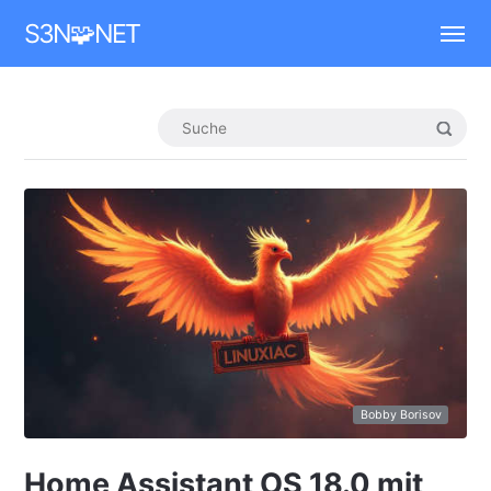
Mastodon
S3N🧩NET
Bobby Borisov
Home Assistant OS 18.0 mit