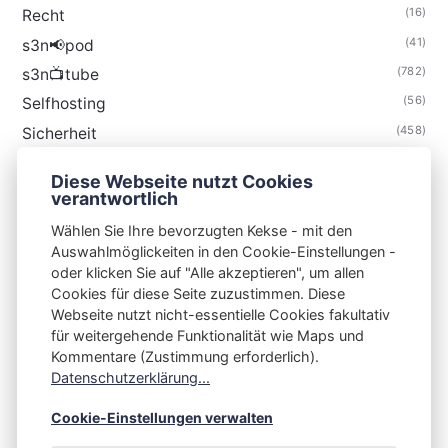
(16)
Recht
(41)
s3n📢pod
(782)
s3n📺tube
(56)
Selfhosting
(458)
Sicherheit
(34)
Technik
Diese Webseite nutzt Cookies
(48)
Thunderbird
verantwortlich
Wählen Sie Ihre bevorzugten Kekse - mit den
Auswahlmöglickeiten in den Cookie-Einstellungen -
oder klicken Sie auf "Alle akzeptieren", um allen
Cookies für diese Seite zuzustimmen. Diese
S3N🧩NET
Webseite nutzt nicht-essentielle Cookies fakultativ
für weitergehende Funktionalität wie Maps und
Integrating Open-Source Blog Network (iOSBN)
#
Kommentare (Zustimmung erforderlich).
Impressum
Kontakt
Datenschutzerklärung
Datenschutzerklärung...
Beschwerden
Planet Publii
Cookie-Einstellungen verwalten