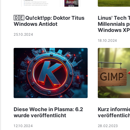
🇩🇪 Qu!ckt!pp: Doktor Titus
Linus' Tech 
Windows Antidot
Millennials 
Windows XP
25.10.2024
18.10.2024
Diese Woche in Plasma: 6.2
Kurz informi
wurde veröffentlicht
veröffentlic
12.10.2024
28.02.2023