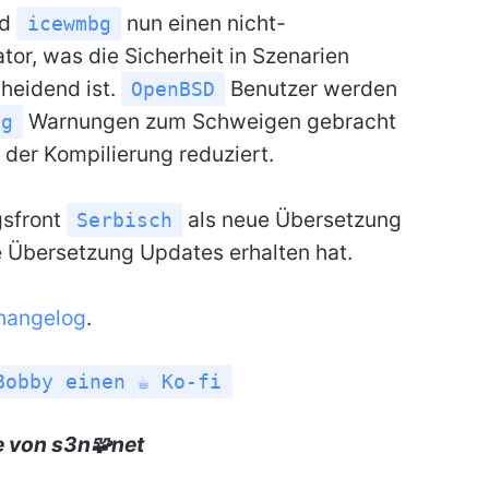
nd
nun einen nicht-
icewmbg
tor, was die Sicherheit in Szenarien
cheidend ist.
Benutzer werden
OpenBSD
Warnungen zum Schweigen gebracht
ng
der Kompilierung reduziert.
gsfront
als neue Übersetzung
Serbisch
 Übersetzung Updates erhalten hat.
hangelog
.
Bobby einen ☕ Ko-fi
e von s3n🧩net