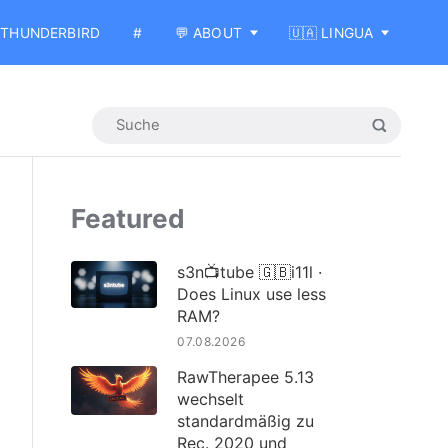
THUNDERBIRD
#
💬 ABOUT
🇺🇦 LINGUA
Featured
s3n📺tube 🇬🇧i11l ·
Does Linux use less
RAM?
07.08.2026
RawTherapee 5.13
wechselt
standardmäßig zu
Rec. 2020 und