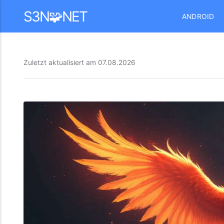
Mastodon
S3N🧩NET
ANDROID
Zuletzt aktualisiert am
07.08.2026