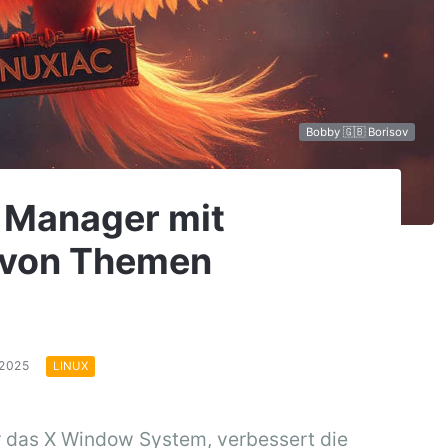
Bobby 🇬🇧 Borisov
 Manager mit
 von Themen
.2025
LINUX
r das X Window System, verbessert die