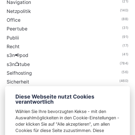
(21)
Navigation
(140)
Netzpolitik
(88)
Office
(31)
Peertube
(91)
Publii
(17)
Recht
(41)
s3n📢pod
(784)
s3n📺tube
(56)
Selfhosting
(460)
Sicherheit
(34)
Technik
Diese Webseite nutzt Cookies
(48)
Thunderbird
verantwortlich
Wählen Sie Ihre bevorzugten Kekse - mit den
Auswahlmöglickeiten in den Cookie-Einstellungen -
oder klicken Sie auf "Alle akzeptieren", um allen
Cookies für diese Seite zuzustimmen. Diese
S3N🧩NET