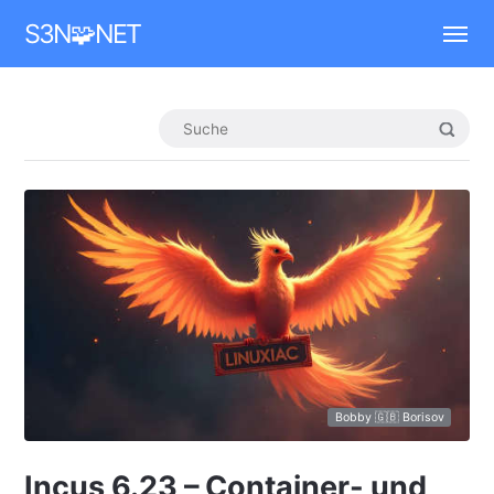
Mastodon
S3N🧩NET
Bobby 🇬🇧 Borisov
Incus 6.23 – Container- und