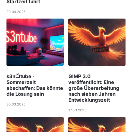
Startzeit führt
20.04.2025
s3n📺tube ·
GIMP 3.0
Sommerzeit
veröffentlicht: Eine
abschaffen: Das könnte
große Überarbeitung
die Lösung sein
nach sieben Jahren
Entwicklungszeit
30.03.2025
17.03.2025