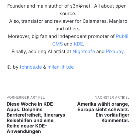
Founder and main author of s3n🧩net. All about open-
source.
Also, translator and reviewer for Calamares, Manjaro
and others.
Moreover, big fan and independent promoter of
Publii
CMS
and
KDE
.
Finally, aspiring AI artist at
Nightcafé
and
Pixabay
.
💪 by
tchncs.de
&
milan-ihl.de
VORHERIGER ARTIKEL
NÄCHSTER ARTIKEL
Diese Woche in KDE
Amerika wählt orange,
Apps: Dolphins
Europa sieht schwarz.
Barrierefreiheit, Itinerarys
Ein vorläufiger
Reisehilfen und eine
Kommentar.
Reihe neuer KDE-
Anwendungen