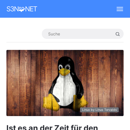
Mastodon
S3N🧩NET
Linux by Linus Torvalds
Ist es an der Zeit für den