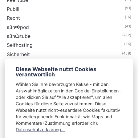
Peertube
(91)
Publii
(16)
Recht
(41)
s3n📢pod
(782)
s3n📺tube
(56)
Selfhosting
(458)
Sicherheit
(34)
Technik
Diese Webseite nutzt Cookies
(48)
Thunderbird
verantwortlich
Wählen Sie Ihre bevorzugten Kekse - mit den
Auswahlmöglickeiten in den Cookie-Einstellungen -
oder klicken Sie auf "Alle akzeptieren", um allen
Cookies für diese Seite zuzustimmen. Diese
S3N🧩NET
Webseite nutzt nicht-essentielle Cookies fakultativ
für weitergehende Funktionalität wie Maps und
Integrating Open-Source Blog Network (iOSBN)
#
Kommentare (Zustimmung erforderlich).
Impressum
Kontakt
Datenschutzerklärung
Datenschutzerklärung...