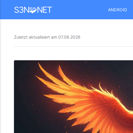
Mastodon
S3N🧩NET
ANDROID
Zuletzt aktualisiert am
07.08.2026