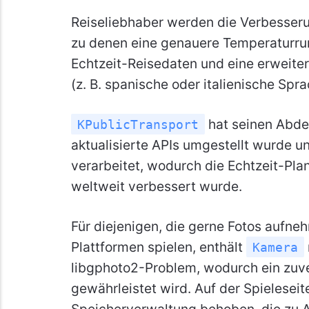
Reiseliebhaber werden die Verbesser
zu denen eine genauere Temperaturru
Echtzeit-Reisedaten und eine erweite
(z. B. spanische oder italienische Sp
hat seinen Abde
KPublicTransport
aktualisierte APIs umgestellt wurde u
verarbeitet, wodurch die Echtzeit-Pla
weltweit verbessert wurde.
Für diejenigen, die gerne Fotos aufn
Plattformen spielen, enthält
Kamera
libgphoto2-Problem, wodurch ein zuv
gewährleistet wird. Auf der Spieleseit
Speicherverwaltung behoben, die zu A