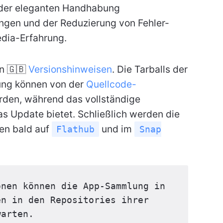
 der eleganten Handhabung
ungen und der Reduzierung von Fehler-
dia-Erfahrung.
en 🇬🇧
Versionshinweisen
. Die Tarballs der
ung können von der
Quellcode-
den, während das vollständige
as Update bietet. Schließlich werden die
en bald auf
und im
Flathub
Snap
onen können die App-Sammlung in 
n in den Repositories ihrer 
warten.