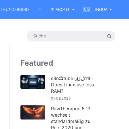
THUNDERBIRD
#
💬 ABOUT
🇺🇦 LINGUA
Featured
s3n📺tube 🇬🇧i11l ·
Does Linux use less
RAM?
07.08.2026
RawTherapee 5.13
wechselt
standardmäßig zu
Rec. 2020 und