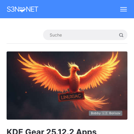
Mastodon
S3N🧩NET
Bobby 🇬🇧 Borisov
KDE Gear 25.12.2 Apps