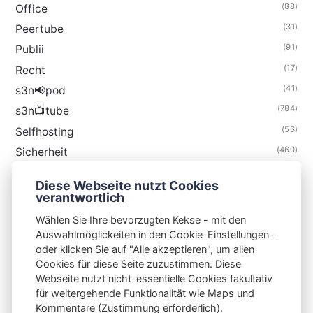
(88)
Office
(31)
Peertube
(91)
Publii
(17)
Recht
(41)
s3n📢pod
(784)
s3n📺tube
(56)
Selfhosting
(460)
Sicherheit
(34)
Technik
Diese Webseite nutzt Cookies
(48)
Thunderbird
verantwortlich
Wählen Sie Ihre bevorzugten Kekse - mit den
Auswahlmöglickeiten in den Cookie-Einstellungen -
oder klicken Sie auf "Alle akzeptieren", um allen
Cookies für diese Seite zuzustimmen. Diese
S3N🧩NET
Webseite nutzt nicht-essentielle Cookies fakultativ
für weitergehende Funktionalität wie Maps und
Integrating Open-Source Blog Network (iOSBN)
#
Kommentare (Zustimmung erforderlich).