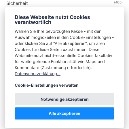
(460)
Sicherheit
(35)
Technik
Diese Webseite nutzt Cookies
(48)
Thunderbird
verantwortlich
Wählen Sie Ihre bevorzugten Kekse - mit den
Auswahlmöglickeiten in den Cookie-Einstellungen -
oder klicken Sie auf "Alle akzeptieren", um allen
Cookies für diese Seite zuzustimmen. Diese
S3N🧩NET
Webseite nutzt nicht-essentielle Cookies fakultativ
für weitergehende Funktionalität wie Maps und
Integrating Open-Source Blog Network (iOSBN)
#
Kommentare (Zustimmung erforderlich).
Impressum
Kontakt
Datenschutzerklärung
Datenschutzerklärung...
Beschwerden
Planet Publii
Cookie-Einstellungen verwalten
Notwendige akzeptieren
Alle akzeptieren
💪
by
☕ ❤️
&
Publii CMS