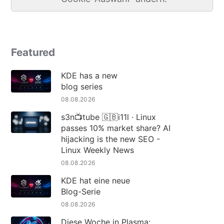
Featured
KDE has a new
blog series
08.08.2026
s3n📺tube 🇬🇧i11l · Linux
passes 10% market share? AI
hijacking is the new SEO -
Linux Weekly News
08.08.2026
KDE hat eine neue
Blog-Serie
08.08.2026
Diese Woche in Plasma: