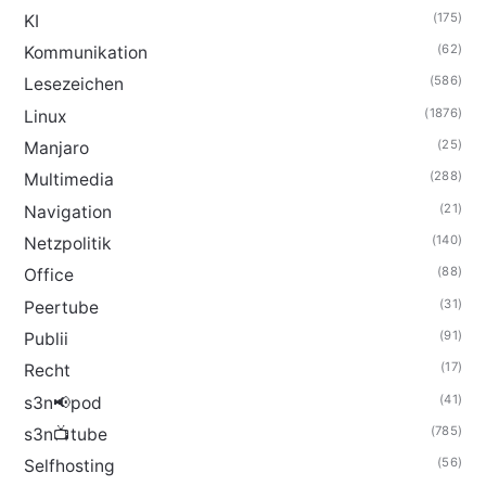
(175)
KI
(62)
Kommunikation
(586)
Lesezeichen
(1876)
Linux
(25)
Manjaro
(288)
Multimedia
(21)
Navigation
(140)
Netzpolitik
(88)
Office
(31)
Peertube
(91)
Publii
(17)
Recht
(41)
s3n📢pod
(785)
s3n📺tube
(56)
Selfhosting