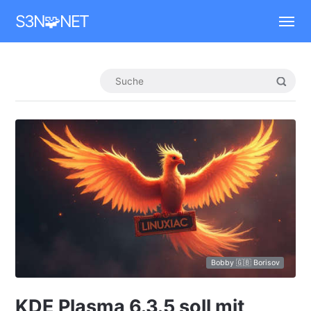
Mastodon
S3N🧩NET
Bobby 🇬🇧 Borisov
KDE Plasma 6.3.5 soll mit