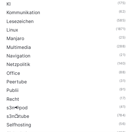
(175)
KI
(62)
Kommunikation
(585)
Lesezeichen
(1871)
Linux
(25)
Manjaro
(288)
Multimedia
(21)
Navigation
(140)
Netzpolitik
(88)
Office
(31)
Peertube
(91)
Publii
(17)
Recht
(41)
s3n📢pod
(784)
s3n📺tube
(56)
Selfhosting