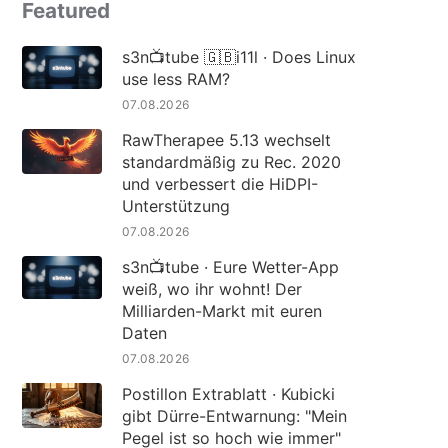
Featured
s3n📺tube 🇬🇧i11l · Does Linux
use less RAM?
07.08.2026
RawTherapee 5.13 wechselt
standardmäßig zu Rec. 2020
und verbessert die HiDPI-
Unterstützung
07.08.2026
s3n📺tube · Eure Wetter-App
weiß, wo ihr wohnt! Der
Milliarden-Markt mit euren
Daten
07.08.2026
Postillon Extrablatt · Kubicki
gibt Dürre-Entwarnung: "Mein
Pegel ist so hoch wie immer"