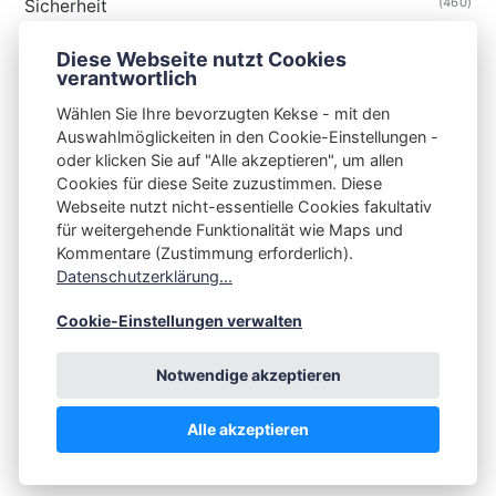
(460)
Sicherheit
(34)
Technik
Diese Webseite nutzt Cookies
(48)
Thunderbird
verantwortlich
Wählen Sie Ihre bevorzugten Kekse - mit den
Auswahlmöglickeiten in den Cookie-Einstellungen -
oder klicken Sie auf "Alle akzeptieren", um allen
Cookies für diese Seite zuzustimmen. Diese
S3N🧩NET
Webseite nutzt nicht-essentielle Cookies fakultativ
für weitergehende Funktionalität wie Maps und
Integrating Open-Source Blog Network (iOSBN)
#
Kommentare (Zustimmung erforderlich).
Impressum
Kontakt
Datenschutzerklärung
Datenschutzerklärung...
Beschwerden
Planet Publii
Cookie-Einstellungen verwalten
Notwendige akzeptieren
Alle akzeptieren
💪
by
☕ ❤️
&
Publii CMS