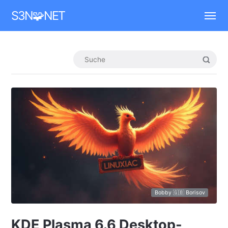
Mastodon
S3N🧩NET
Bobby 🇬🇧 Borisov
KDE Plasma 6.6 Desktop-