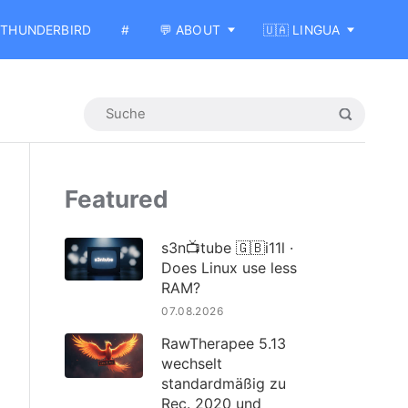
THUNDERBIRD
#
💬 ABOUT
🇺🇦 LINGUA
Featured
s3n📺tube 🇬🇧i11l ·
Does Linux use less
RAM?
07.08.2026
RawTherapee 5.13
wechselt
standardmäßig zu
Rec. 2020 und