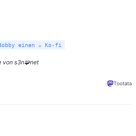
Bobby einen ☕ Ko-fi
e
von s3n🧩net
Tootata