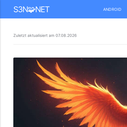
Mastodon
S3N🧩NET
ANDROID
Zuletzt aktualisiert am
07.08.2026