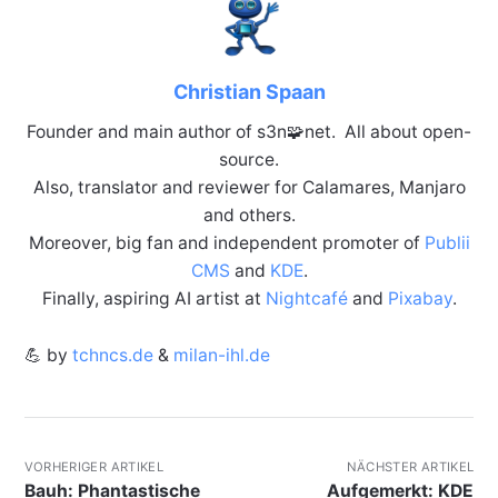
Christian Spaan
Founder and main author of s3n🧩net. All about open-
source.
Also, translator and reviewer for Calamares, Manjaro
and others.
Moreover, big fan and independent promoter of
Publii
CMS
and
KDE
.
Finally, aspiring AI artist at
Nightcafé
and
Pixabay
.
💪 by
tchncs.de
&
milan-ihl.de
VORHERIGER ARTIKEL
NÄCHSTER ARTIKEL
Bauh: Phantastische
Aufgemerkt: KDE