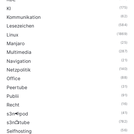
(175)
KI
(62)
Kommunikation
(584)
Lesezeichen
(1869)
Linux
(25)
Manjaro
(287)
Multimedia
(21)
Navigation
(140)
Netzpolitik
(88)
Office
(31)
Peertube
(91)
Publii
(16)
Recht
(41)
s3n📢pod
(782)
s3n📺tube
(56)
Selfhosting