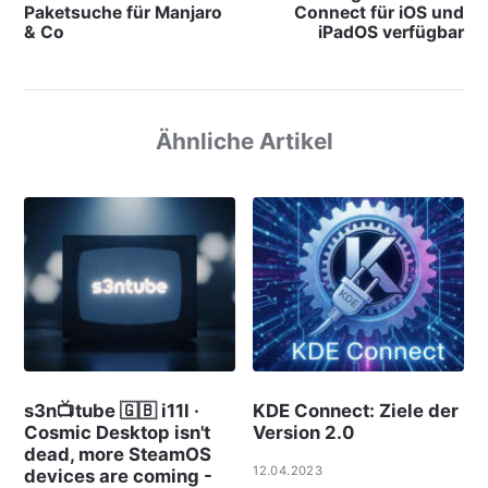
Paketsuche für Manjaro
Connect für iOS und
& Co
iPadOS verfügbar
Ähnliche Artikel
s3n📺tube 🇬🇧 i11l ·
KDE Connect: Ziele der
Cosmic Desktop isn't
Version 2.0
dead, more SteamOS
12.04.2023
devices are coming -