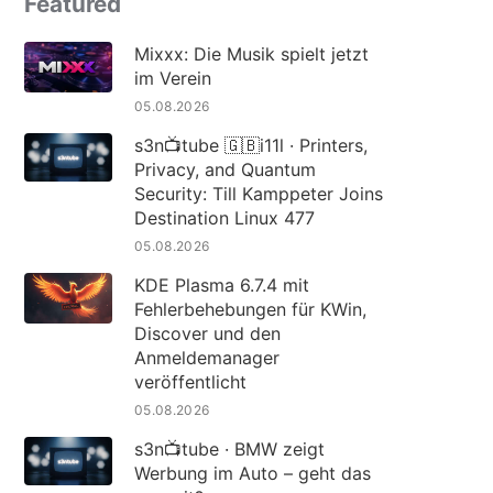
Featured
Mixxx: Die Musik spielt jetzt
im Verein
05.08.2026
s3n📺tube 🇬🇧i11l · Printers,
Privacy, and Quantum
Security: Till Kamppeter Joins
Destination Linux 477
05.08.2026
KDE Plasma 6.7.4 mit
Fehlerbehebungen für KWin,
Discover und den
Anmeldemanager
veröffentlicht
05.08.2026
s3n📺tube · BMW zeigt
Werbung im Auto – geht das