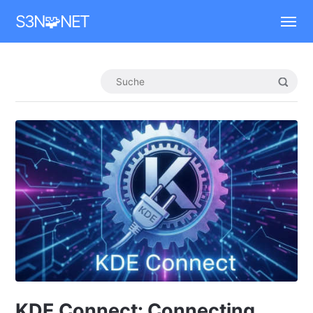
Mastodon
S3N🧩NET
KDE Connect: Connecting