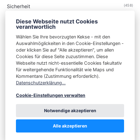
(458)
Sicherheit
(34)
Technik
Diese Webseite nutzt Cookies
(48)
Thunderbird
verantwortlich
Wählen Sie Ihre bevorzugten Kekse - mit den
Auswahlmöglickeiten in den Cookie-Einstellungen -
oder klicken Sie auf "Alle akzeptieren", um allen
Cookies für diese Seite zuzustimmen. Diese
S3N🧩NET
Webseite nutzt nicht-essentielle Cookies fakultativ
für weitergehende Funktionalität wie Maps und
Integrating Open-Source Blog Network (iOSBN)
#
Kommentare (Zustimmung erforderlich).
Impressum
Kontakt
Datenschutzerklärung
Datenschutzerklärung...
Beschwerden
Planet Publii
Cookie-Einstellungen verwalten
Notwendige akzeptieren
Alle akzeptieren
💪
by
☕ ❤️
&
Publii CMS