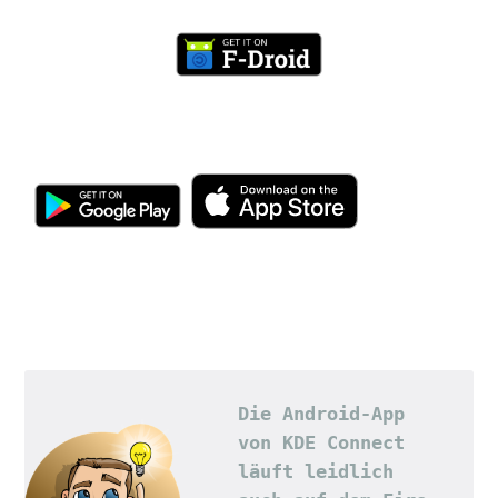
Die Android-App 
von KDE Connect 
läuft leidlich 