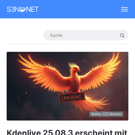
Mastodon
S3N🧩NET
Bobby 🇬🇧 Borisov
Kdenlive 25.08.3 erscheint mit