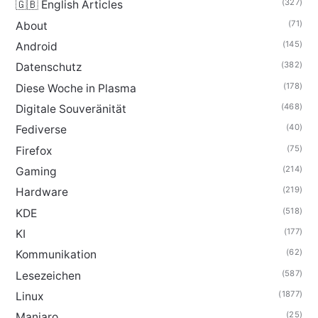
(327)
🇬🇧 English Articles
(71)
About
(145)
Android
(382)
Datenschutz
(178)
Diese Woche in Plasma
(468)
Digitale Souveränität
(40)
Fediverse
(75)
Firefox
(214)
Gaming
(219)
Hardware
(518)
KDE
(177)
KI
(62)
Kommunikation
(587)
Lesezeichen
(1877)
Linux
(25)
Manjaro