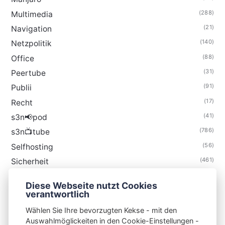
(288)
Multimedia
(21)
Navigation
(140)
Netzpolitik
(88)
Office
(31)
Peertube
(91)
Publii
(17)
Recht
(41)
s3n📢pod
(786)
s3n📺tube
(56)
Selfhosting
(461)
Sicherheit
(35)
Technik
Diese Webseite nutzt Cookies
(48)
Thunderbird
verantwortlich
Wählen Sie Ihre bevorzugten Kekse - mit den
Auswahlmöglickeiten in den Cookie-Einstellungen -