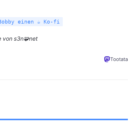
Bobby einen ☕ Ko-fi
e
von s3n🧩net
Tootata