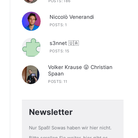
POSTS: 186
Niccolò Venerandi
POSTS: 1
s3nnet 🇺🇦
POSTS: 15
Volker Krause 😛 Christian
Spaan
POSTS: 11
Newsletter
Nur Spaß! Sowas haben wir hier nicht.
Bitte scrollen Sie weiter, hier gibt es