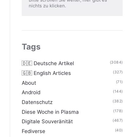
nichts zu klicken.
Tags
(3084)
🇩🇪 Deutsche Artikel
(327)
🇬🇧 English Articles
(71)
About
(144)
Android
(382)
Datenschutz
(178)
Diese Woche in Plasma
(467)
Digitale Souveränität
(40)
Fediverse