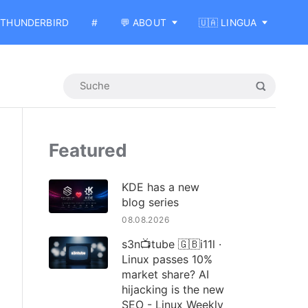
THUNDERBIRD
#
💬 ABOUT
🇺🇦 LINGUA
Featured
KDE has a new
blog series
08.08.2026
s3n📺tube 🇬🇧i11l ·
Linux passes 10%
market share? AI
hijacking is the new
SEO - Linux Weekly