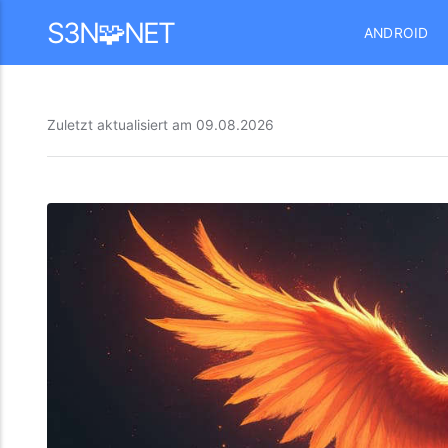
Mastodon
S3N🧩NET
ANDROID
Zuletzt aktualisiert am
09.08.2026