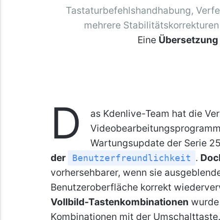
Tastaturbefehlshandhabung, Verfe
mehrere Stabilitätskorrekture
Eine
Übersetzung
D
as Kdenlive-Team hat die Ve
Videobearbeitungsprogramms 
Wartungsupdate der Serie 25
der
.
Doc
Benutzerfreundlichkeit
vorhersehbarer, wenn sie ausgeblendet
Benutzeroberfläche korrekt wiederve
Vollbild-Tastenkombinationen
wurde 
Kombinationen mit der Umschalttaste