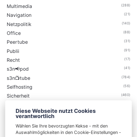
(288)
Multimedia
(21)
Navigation
(140)
Netzpolitik
(88)
Office
(31)
Peertube
(91)
Publii
(17)
Recht
(41)
s3n📢pod
(784)
s3n📺tube
(56)
Selfhosting
(460)
Sicherheit
(35)
Technik
Diese Webseite nutzt Cookies
(48)
Thunderbird
verantwortlich
Wählen Sie Ihre bevorzugten Kekse - mit den
Auswahlmöglickeiten in den Cookie-Einstellungen -