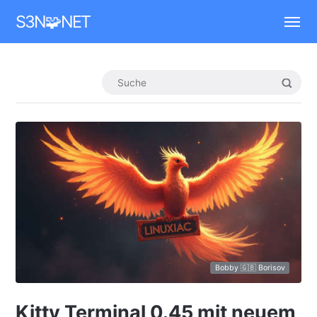
Mastodon
S3N🧩NET
Bobby 🇬🇧 Borisov
Kitty Terminal 0.45 mit neuem