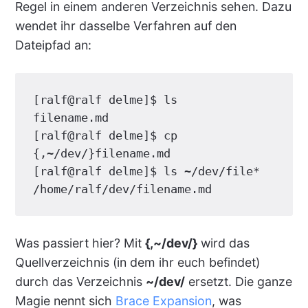
Regel in einem anderen Verzeichnis sehen. Dazu
wendet ihr dasselbe Verfahren auf den
Dateipfad an:
[ralf@ralf delme]$ ls

filename.md

[ralf@ralf delme]$ cp 
{,~/dev/}filename.md

[ralf@ralf delme]$ ls ~/dev/file*

/home/ralf/dev/filename.md
Was passiert hier? Mit
{,~/dev/}
wird das
Quellverzeichnis (in dem ihr euch befindet)
durch das Verzeichnis
~/dev/
ersetzt. Die ganze
Magie nennt sich
Brace Expansion
, was