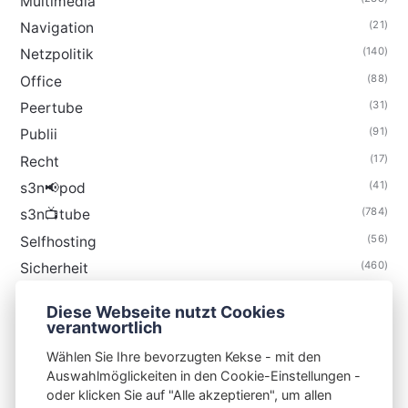
Multimedia
(21)
Navigation
(140)
Netzpolitik
(88)
Office
(31)
Peertube
(91)
Publii
(17)
Recht
(41)
s3n📢pod
(784)
s3n📺tube
(56)
Selfhosting
(460)
Sicherheit
(35)
Technik
Diese Webseite nutzt Cookies
(48)
Thunderbird
verantwortlich
Wählen Sie Ihre bevorzugten Kekse - mit den
Auswahlmöglickeiten in den Cookie-Einstellungen -
oder klicken Sie auf "Alle akzeptieren", um allen