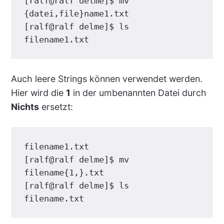
[ralf@ralf delme]$ mv 
{datei,file}name1.txt

[ralf@ralf delme]$ ls

filename1.txt
Auch leere Strings können verwendet werden.
Hier wird die
1
in der umbenannten Datei durch
Nichts
ersetzt:
filename1.txt

[ralf@ralf delme]$ mv 
filename{1,}.txt

[ralf@ralf delme]$ ls

filename.txt