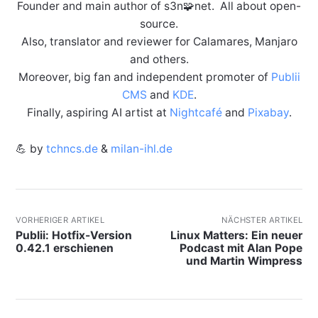
Founder and main author of s3n🧩net. All about open-
source.
Also, translator and reviewer for Calamares, Manjaro
and others.
Moreover, big fan and independent promoter of
Publii
CMS
and
KDE
.
Finally, aspiring AI artist at
Nightcafé
and
Pixabay
.
💪 by
tchncs.de
&
milan-ihl.de
VORHERIGER ARTIKEL
NÄCHSTER ARTIKEL
Publii: Hotfix-Version
Linux Matters: Ein neuer
0.42.1 erschienen
Podcast mit Alan Pope
und Martin Wimpress