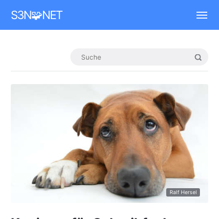
Mastodon
S3N🧩NET
Ralf Hersel