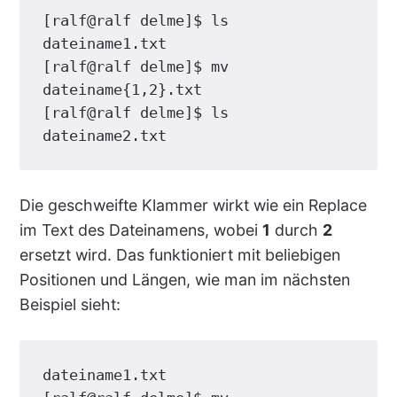
[ralf@ralf delme]$ ls

dateiname1.txt

[ralf@ralf delme]$ mv 
dateiname{1,2}.txt

[ralf@ralf delme]$ ls

dateiname2.txt
Die geschweifte Klammer wirkt wie ein Replace
im Text des Dateinamens, wobei
1
durch
2
ersetzt wird. Das funktioniert mit beliebigen
Positionen und Längen, wie man im nächsten
Beispiel sieht:
dateiname1.txt
