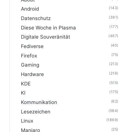
(143)
Android
(381)
Datenschutz
(177)
Diese Woche in Plasma
(467)
Digitale Souveränität
(40)
Fediverse
(75)
Firefox
(213)
Gaming
(219)
Hardware
(515)
KDE
(175)
KI
(62)
Kommunikation
(584)
Lesezeichen
(1869)
Linux
(25)
Manjaro