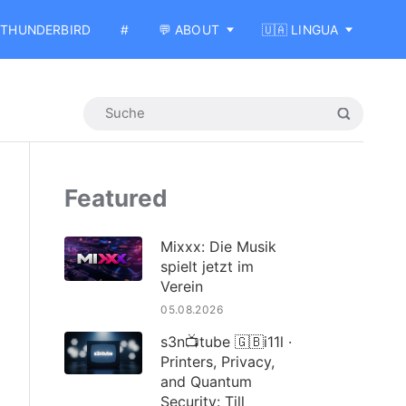
THUNDERBIRD
#
💬 ABOUT
🇺🇦 LINGUA
Featured
Mixxx: Die Musik
spielt jetzt im
Verein
05.08.2026
s3n📺tube 🇬🇧i11l ·
Printers, Privacy,
and Quantum
Security: Till