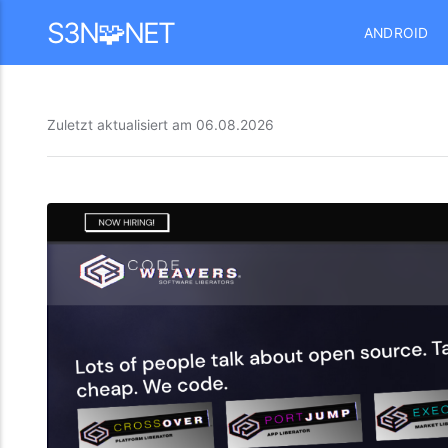
Mastodon
S3N🧩NET
ANDROID
Zuletzt aktualisiert am
06.08.2026