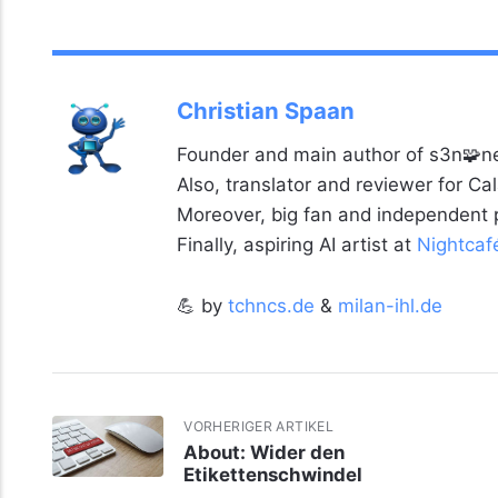
Christian Spaan
Founder and main author of s3n🧩ne
Also, translator and reviewer for C
Moreover, big fan and independent
Finally, aspiring AI artist at
Nightcaf
💪 by
tchncs.de
&
milan-ihl.de
VORHERIGER ARTIKEL
About: Wider den
Etikettenschwindel