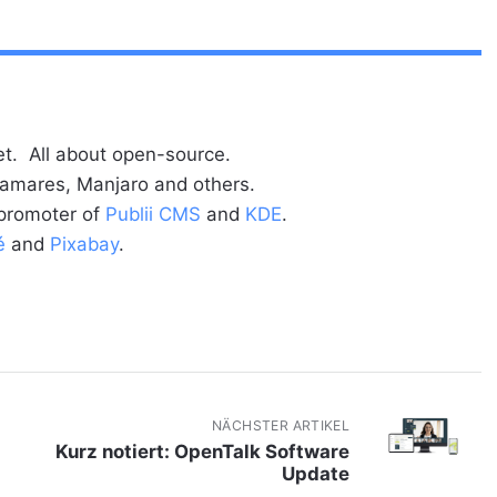
t. All about open-source.
alamares, Manjaro and others.
 promoter of
Publii CMS
and
KDE
.
é
and
Pixabay
.
NÄCHSTER ARTIKEL
Kurz notiert: OpenTalk Software
Update