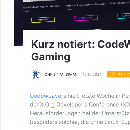
Kurz notiert: Code
Gaming
CHRISTIAN SPAAN
15.10.2024
🇩🇪 DEUTS
Codeweavers
hielt letzte Woche in Pe
der X.Org Developer's Conference (XD
Herausforderungen bei der Unterstütz
besonders solcher, die ohne Linux-Su