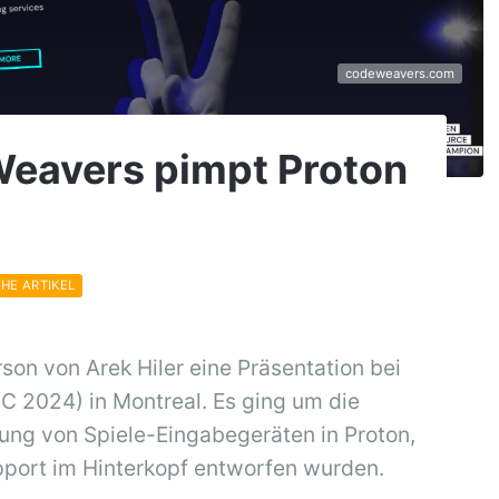
codeweavers.com
Weavers pimpt Proton
CHE ARTIKEL
rson von Arek Hiler eine Präsentation bei
C 2024) in Montreal. E
s ging um die
ung von Spiele-Eingabegeräten in Proton,
pport im Hinterkopf entworfen wurden.